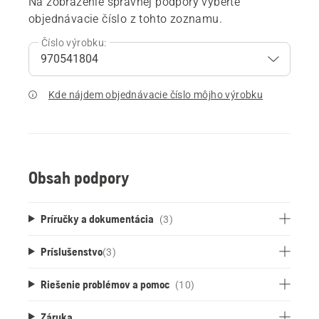
Na zobrazenie správnej podpory vyberte
objednávacie číslo z tohto zoznamu.
Číslo výrobku:
Kde nájdem objednávacie číslo môjho výrobku
Obsah podpory
Príručky a dokumentácia
(3)
Príslušenstvo
(
3
)
Riešenie problémov a pomoc
(10)
Záruka