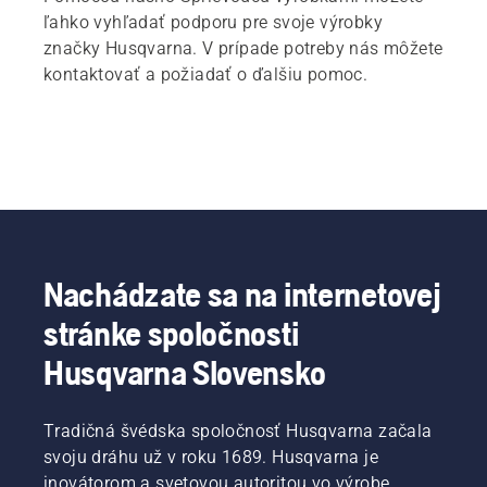
ľahko vyhľadať podporu pre svoje výrobky
značky Husqvarna. V prípade potreby nás môžete
kontaktovať a požiadať o ďalšiu pomoc.
Nachádzate sa na internetovej
stránke spoločnosti
Husqvarna Slovensko
Tradičná švédska spoločnosť Husqvarna začala
svoju dráhu už v roku 1689. Husqvarna je
inovátorom a svetovou autoritou vo výrobe