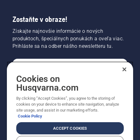
Zostaňte v obraze!
Získajte najnovšie informácie o nových
produktoch, špeciálnych ponukách a oveľa viac.
Prihláste sa na odber nášho newsletteru tu.
REGISTRÁCIA NA ODBER NEWSLETTERU
Cookies on
Husqvarna.com
PROFESIONÁLNE
By clicking “Accept Cookies”, you agree to the storing of
cookies on your device to enhance site navigation, analyze
site usage, and assist in our marketing efforts.
Cookie Policy
ACCEPT COOKIES