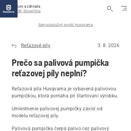
Les a záhrada
SK, Slovenčina
Samoobslužný portál Husqvarna
Reťazové píly
3. 8. 2026
Prečo sa palivová pumpička
reťazovej píly neplní?
Reťazová píla Husqvarna je vybavená palivovou
pumpičkou, ktorá pomáha pri štartovaní výrobku.
Umiestnenie palivovej pumpičky závisí od
modelu reťazovej píly.
Palivová pumpička čerpá palivo cez palivový