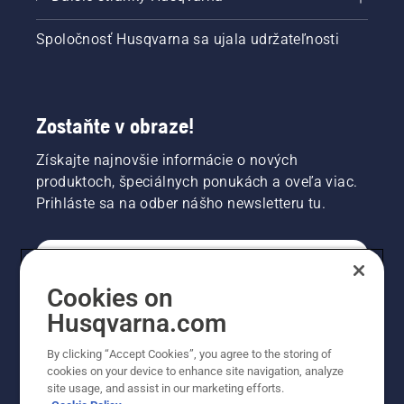
Spoločnosť Husqvarna sa ujala udržateľnosti
Zostaňte v obraze!
Získajte najnovšie informácie o nových
produktoch, špeciálnych ponukách a oveľa viac.
Prihláste sa na odber nášho newsletteru tu.
REGISTRÁCIA NA ODBER NEWSLETTERU
Cookies on
Husqvarna.com
PROFESIONÁLNE
By clicking “Accept Cookies”, you agree to the storing of
cookies on your device to enhance site navigation, analyze
site usage, and assist in our marketing efforts.