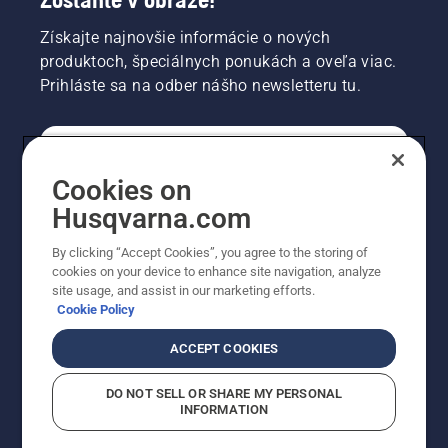
Získajte najnovšie informácie o nových
produktoch, špeciálnych ponukách a oveľa viac.
Prihláste sa na odber nášho newsletteru tu.
REGISTRÁCIA NA ODBER NEWSLETTERU
Cookies on
Husqvarna.com
PROFESIONÁLNE
By clicking “Accept Cookies”, you agree to the storing of
cookies on your device to enhance site navigation, analyze
site usage, and assist in our marketing efforts.
Cookie Policy
ACCEPT COOKIES
DO NOT SELL OR SHARE MY PERSONAL
INFORMATION
© Husqvarna AB (publ). Všetky práva vyhradené.