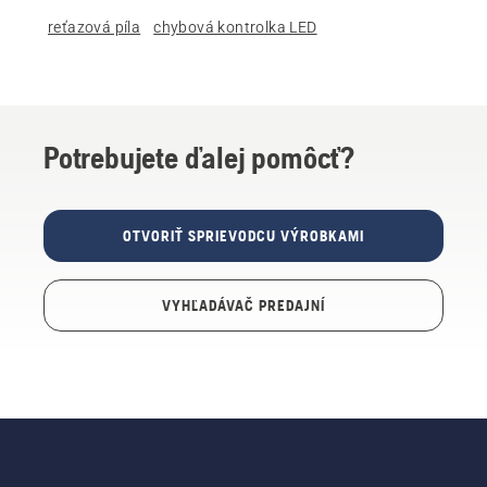
reťazová píla
chybová kontrolka LED
Potrebujete ďalej pomôcť?
OTVORIŤ SPRIEVODCU VÝROBKAMI
VYHĽADÁVAČ PREDAJNÍ