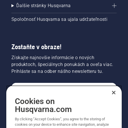
Ďalšie stránky Husqvarna
Spoločnosť Husqvarna sa ujala udržateľnosti
Zostaňte v obraze!
Získajte najnovšie informácie o nových
produktoch, špeciálnych ponukách a oveľa viac.
Prihláste sa na odber nášho newsletteru tu.
REGISTRÁCIA NA ODBER NEWSLETTERU
Cookies on
Husqvarna.com
PROFESIONÁLNE
By clicking “Accept Cookies”, you agree to the storing of
cookies on your device to enhance site navigation, analyze