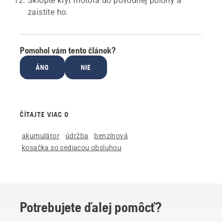
Sklopte kryt motora do pôvodnej polohy a
zaistite ho.
Pomohol vám tento článok?
ÁNO
NIE
ČÍTAJTE VIAC O
akumulátor
údržba
benzínová
kosačka so sediacou obsluhou
Potrebujete ďalej pomôcť?