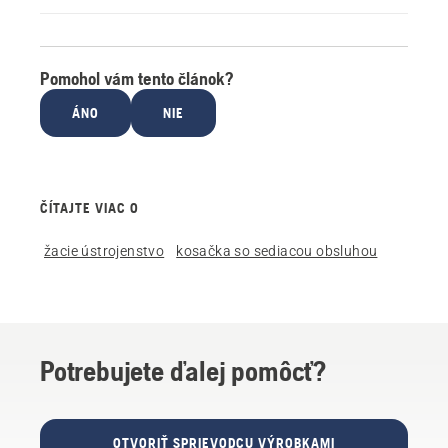
Pomohol vám tento článok?
ÁNO
NIE
ČÍTAJTE VIAC O
žacie ústrojenstvo
kosačka so sediacou obsluhou
Potrebujete ďalej pomôcť?
OTVORIŤ SPRIEVODCU VÝROBKAMI