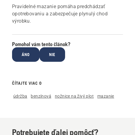
Pravidelné mazanie pomáha predchádzať
opotrebovaniu a zabezpečuje plynulý chod
výrobku.
Pomohol vám tento článok?
ÁNO
NIE
ČÍTAJTE VIAC O
údržba
benzínová
nožnice na živý plot
mazanie
Potrebujete ďalej pomôcť?