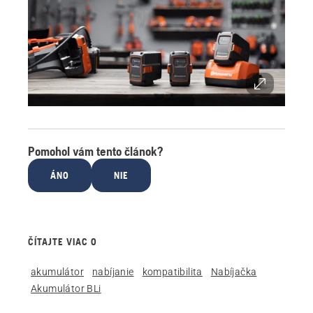
Pomohol vám tento článok?
ÁNO
NIE
ČÍTAJTE VIAC O
akumulátor
nabíjanie
kompatibilita
Nabíjačka
Akumulátor BLi