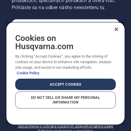
produktoch, špeciálnych ponukách a oveľa viac.
Prihláste sa na odber nášho newsletteru tu.
REGISTRÁCIA NA ODBER NEWSLETTERU
Cookies on
Husqvarna.com
PROFESIONÁLNE
By clicking “Accept Cookies”, you agree to the storing of
cookies on your device to enhance site navigation, analyze
site usage, and assist in our marketing efforts.
Cookie Policy
ACCEPT COOKIES
DO NOT SELL OR SHARE MY PERSONAL
INFORMATION
© Husqvarna AB (publ). Všetky práva vyhradené.
Zobrazené ceny sú odporúčané predajné ceny s DPH.
Zásady pre súbory cookie
Podmienky používania
Upozornenie o ochrane osobných údajov
Kontaktné údaje
Nahláste podozrenie z porušenia