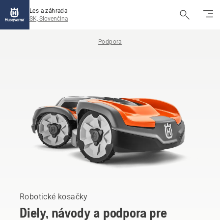
Les a záhrada
SK, Slovenčina
Podpora
Robotické kosačky
Diely, návody a podpora pre