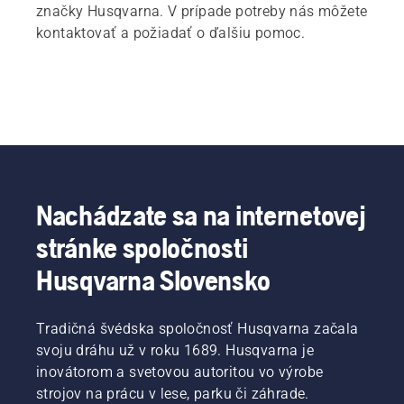
značky Husqvarna. V prípade potreby nás môžete
kontaktovať a požiadať o ďalšiu pomoc.
Nachádzate sa na internetovej
stránke spoločnosti
Husqvarna Slovensko
Tradičná švédska spoločnosť Husqvarna začala
svoju dráhu už v roku 1689. Husqvarna je
inovátorom a svetovou autoritou vo výrobe
strojov na prácu v lese, parku či záhrade.