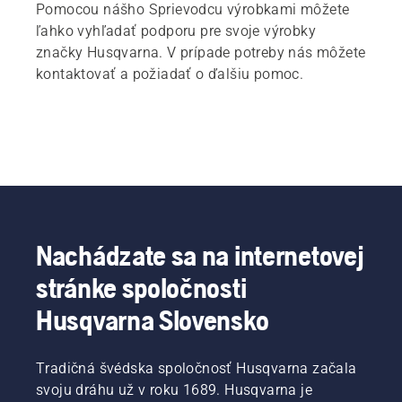
Pomocou nášho Sprievodcu výrobkami môžete
ľahko vyhľadať podporu pre svoje výrobky
značky Husqvarna. V prípade potreby nás môžete
kontaktovať a požiadať o ďalšiu pomoc.
Nachádzate sa na internetovej
stránke spoločnosti
Husqvarna Slovensko
Tradičná švédska spoločnosť Husqvarna začala
svoju dráhu už v roku 1689. Husqvarna je