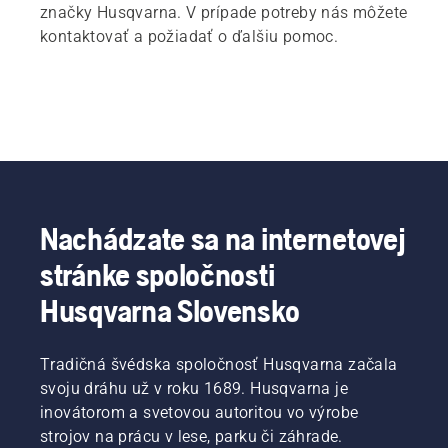
značky Husqvarna. V prípade potreby nás môžete
kontaktovať a požiadať o ďalšiu pomoc.
Nachádzate sa na internetovej
stránke spoločnosti
Husqvarna Slovensko
Tradičná švédska spoločnosť Husqvarna začala
svoju dráhu už v roku 1689. Husqvarna je
inovátorom a svetovou autoritou vo výrobe
strojov na prácu v lese, parku či záhrade.