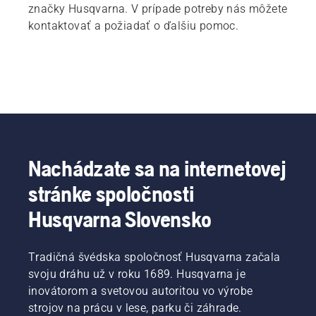
značky Husqvarna. V prípade potreby nás môžete
kontaktovať a požiadať o ďalšiu pomoc.
Nachádzate sa na internetovej
stránke spoločnosti
Husqvarna Slovensko
Tradičná švédska spoločnosť Husqvarna začala
svoju dráhu už v roku 1689. Husqvarna je
inovátorom a svetovou autoritou vo výrobe
strojov na prácu v lese, parku či záhrade.