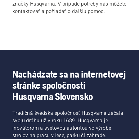
značky Husqvarna. V prípade potreby nás môžete
kontaktovať a požiadať o ďalšiu pomoc.
Nachádzate sa na internetovej
stránke spoločnosti
Husqvarna Slovensko
Tradičná švédska spoločnosť Husqvarna začala
svoju dráhu už v roku 1689. Husqvarna je
inovátorom a svetovou autoritou vo výrobe
strojov na prácu v lese, parku či záhrade.