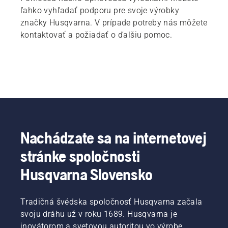
ľahko vyhľadať podporu pre svoje výrobky
značky Husqvarna. V prípade potreby nás môžete
kontaktovať a požiadať o ďalšiu pomoc.
Nachádzate sa na internetovej
stránke spoločnosti
Husqvarna Slovensko
Tradičná švédska spoločnosť Husqvarna začala
svoju dráhu už v roku 1689. Husqvarna je
inovátorom a svetovou autoritou vo výrobe