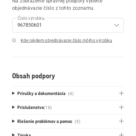
Na zobrazenie správnej podpory vyberte
objednávacie číslo z tohto zoznamu.
Číslo výrobku:
Kde nájdem objednávacie číslo môjho výrobku
Obsah podpory
Príručky a dokumentácia
(4)
Príslušenstvo
(
16
)
Riešenie problémov a pomoc
(3)
Záruka