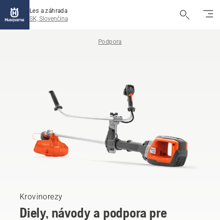
Les a záhrada
SK, Slovenčina
Podpora
Krovinorezy
Diely, návody a podpora pre