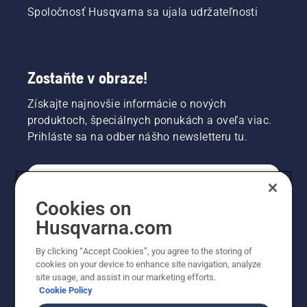
Spoločnosť Husqvarna sa ujala udržateľnosti
Zostaňte v obraze!
Získajte najnovšie informácie o nových
produktoch, špeciálnych ponukách a oveľa viac.
Prihláste sa na odber nášho newsletteru tu.
REGISTRÁCIA NA ODBER NEWSLETTERU
Cookies on
Husqvarna.com
PROFESIONÁLNE
By clicking “Accept Cookies”, you agree to the storing of
cookies on your device to enhance site navigation, analyze
site usage, and assist in our marketing efforts.
Cookie Policy