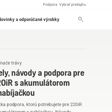
Podpora
Vybrať predajňu
Novinky a odporúčané výrobky
ínače trávy
ely, návody a podpora pre
0iR s akumulátorom
nabíjačkou
ka podpora, ktorú potrebujete pre 220iR
kumulátorom a nabíjačkou. Návody,