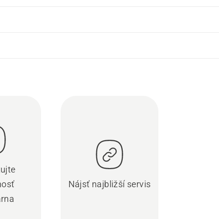
ujte
nosť
Nájsť najbližší servis
rna