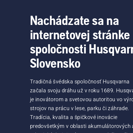
Nachádzate sa na
internetovej stránke
spoločnosti Husqvar
Slovensko
Tradičná švédska spoločnosť Husqvarna
začala svoju dráhu už v roku 1689. Husqv
je inovátorom a svetovou autoritou vo výr
strojov na prácu v lese, parku či záhrade.
Tradícia, kvalita a špičkové inovácie
predovšetkým v oblasti akumulátorových 