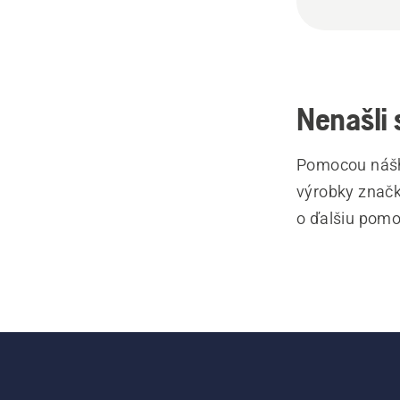
Nenašli 
Pomocou nášh
výrobky značk
o ďalšiu pomo