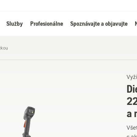
Služby
Profesionálne
Spoznávajte a objavujte
čkou
Vyž
Di
22
a 
Všet
s a