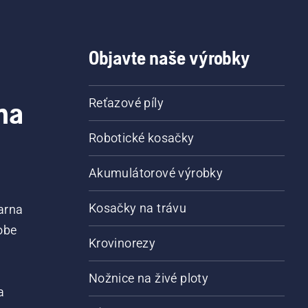
Objavte naše výrobky
na
Reťazové píly
Robotické kosačky
Akumulátorové výrobky
Kosačky na trávu
arna
obe
Krovinorezy
Nožnice na živé ploty
a