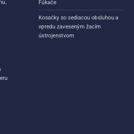
nu,
Fúkače
Kosačky so sediacou obsluhou a
vpredu zaveseným žacím
ústrojenstvom
a
teru