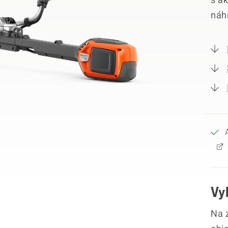
náhr
Vy
Na 