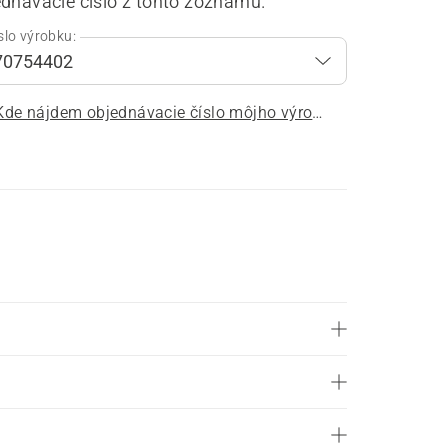
ednávacie číslo z tohto zoznamu.
slo výrobku:
Kde nájdem objednávacie číslo môjho výrobku