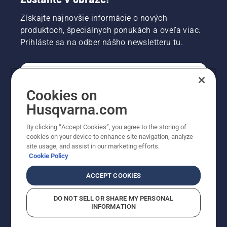
Získajte najnovšie informácie o nových
produktoch, špeciálnych ponukách a oveľa viac.
Prihláste sa na odber nášho newsletteru tu.
REGISTRÁCIA NA ODBER NEWSLETTERU
Cookies on
Husqvarna.com
PROFESIONÁLNE
By clicking “Accept Cookies”, you agree to the storing of
cookies on your device to enhance site navigation, analyze
site usage, and assist in our marketing efforts.
Cookie Policy
ACCEPT COOKIES
DO NOT SELL OR SHARE MY PERSONAL
INFORMATION
© Husqvarna AB (publ). Všetky práva vyhradené.