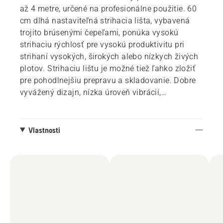
až 4 metre, určené na profesionálne použitie. 60
cm dlhá nastaviteľná strihacia lišta, vybavená
trojito brúsenými čepeľami, ponúka vysokú
strihaciu rýchlosť pre vysokú produktivitu pri
strihaní vysokých, širokých alebo nízkych živých
plotov. Strihaciu lištu je možné tiež ľahko zložiť
pre pohodlnejšiu prepravu a skladovanie. Dobre
vyvážený dizajn, nízka úroveň vibrácií,
ergonomické rukoväte a intuitívne používateľské
rozhranie umožňujú pohodlné používanie počas
dlhej a náročnej pracovnej doby. Štandard IPX4
Vlastnosti
pre použitie za každého počasia a aktívny
systém chladenia akumulátora zaisťujú dlhú
prevádzkyschopnosť. Integrovaná konektivita pre
jednoduché pripojenie k digitálnym službám, ako
je Husqvarna Fleet Services™. Akumulátor a
nabíjačka nie sú súčasťou balenia.