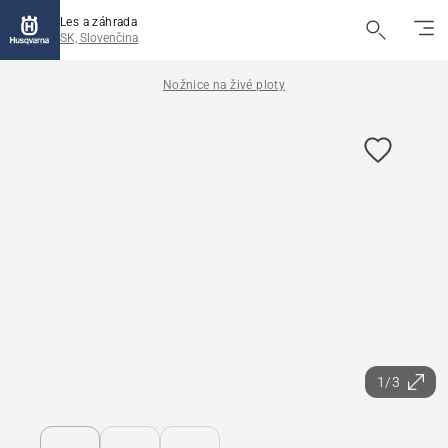
Les a záhrada
SK, Slovenčina
Nožnice na živé ploty
1/3