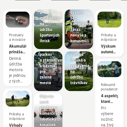
kluby
Ponuky
inovácie
po
Kosačky
Akumulátorový
a
systém
zariadenia
bez
na
kompromisov.
Správa
údržbu
Teraz
mesta
Golfové
športových
navyše s
Produkty
Príbehy a
Zariadenie
ihriská
a inovácie
inšpirácie
ihrísk
bonusmi.
na
Kosačky
Akumulátor
Výskum
úpravu
na
prináša
autonómneho
parkov
golfové
menej
kosenia
Denná
a starostlivosť
ihriská a
údržby a
údržba
o trávnik
vybavenie
plynulejší
motora
pre
na
pracovný
je jednou
zelené
údržbu
deň
z tých
mestá
trávnikov
Nákupné
Pre
časovo
poradenstvo
profesionálov
náročných
4 aspekty,
Objavte
záležitostí,
ktoré
novú
ktoré
treba
platformu
Terénne
Pri
zvyknú
zvážiť pri
komerčných
úpravy
výbere
Príbehy a
narušiť
Nástroje
kúpe
robotických
inšpirácie
nožníc
vašu
na
nožníc na
kosačiek
Výhody
na živý
prácu. S