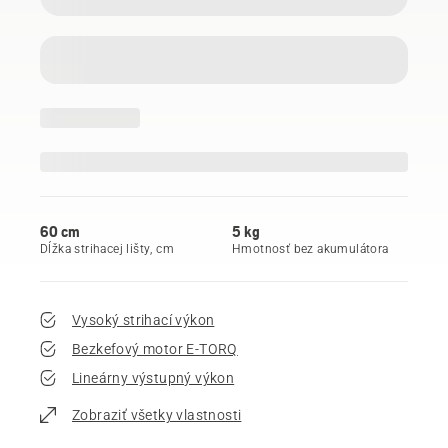
60 cm
5 kg
Dĺžka strihacej lišty, cm
Hmotnosť bez akumulátora
Vysoký strihací výkon
Bezkefový motor E-TORQ
Lineárny výstupný výkon
Zobraziť všetky vlastnosti