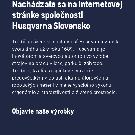
Nachádzate sa na internetovej
na čo by
ste mali
stránke spoločnosti
pri kúpe
nožníc
Husqvarna Slovensko
na živý
plot
myslieť.
Tradičná švédska spoločnosť Husqvarna začala
svoju dráhu už v roku 1689. Husqvarna je
inovátorom a svetovou autoritou vo výrobe
strojov na prácu v lese, parku či záhrade.
Tradícia, kvalita a špičkové inovácie
predovšetkým v oblasti akumulátorových a
robotických riešení v mene vysokého výkonu,
ergonómie a starostlivosti o životné prostredie.
Objavte naše výrobky