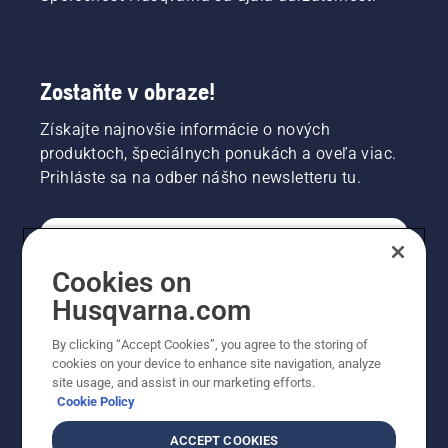
Zostaňte v obraze!
Získajte najnovšie informácie o nových
produktoch, špeciálnych ponukách a oveľa viac.
Prihláste sa na odber nášho newsletteru tu.
REGISTRÁCIA NA ODBER NEWSLETTERU
Cookies on
Husqvarna.com
PROFESIONÁLNE
By clicking “Accept Cookies”, you agree to the storing of
cookies on your device to enhance site navigation, analyze
site usage, and assist in our marketing efforts.
Cookie Policy
ACCEPT COOKIES