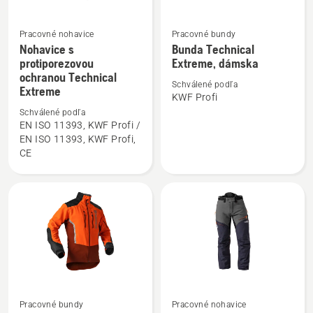
Pracovné nohavice
Pracovné bundy
Nohavice s
Bunda Technical
Zobraziť
Zobraziť
protiporezovou
Extreme, dámska
viac
viac
ochranou Technical
podrobností
podrobností
Schválené podľa
Extreme
KWF Profi
o
o
Schválené podľa
Nohavice
Bunda
EN ISO 11393, KWF Profi /
s
Technical
EN ISO 11393, KWF Profi,
protiporezovou
Extreme,
CE
ochranou
dámska
Technical
Extreme
Zobraziť
Zobraziť
Pracovné bundy
Pracovné nohavice