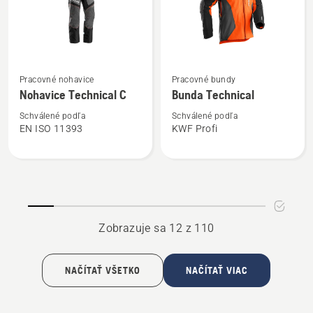
pánske
Zobraziť
Zobraziť
Pracovné nohavice
Pracovné bundy
viac
viac
Nohavice Technical C
Bunda Technical
podrobností
podrobností
o
o
Schválené podľa
Schválené podľa
EN ISO 11393
KWF Profi
Nohavice
Bunda
Technical
Technical
C
Zobrazuje sa 12 z 110
NAČÍTAŤ VŠETKO
NAČÍTAŤ VIAC