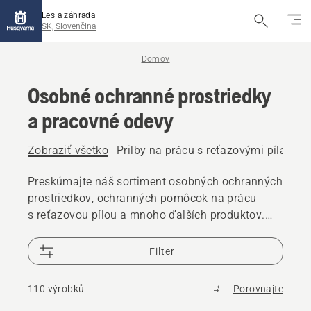
Les a záhrada
SK, Slovenčina
Domov
Osobné ochranné prostriedky
a pracovné odevy
Zobraziť všetko
Prilby na prácu s reťazovými pílami
Preskúmajte náš sortiment osobných ochranných
prostriedkov, ochranných pomôcok na prácu
s reťazovou pílou a mnoho ďalších produktov.
Vďaka spoľahlivým a vysokokvalitným riešeniam
budete pripravení na každú výzvu.
Filter
110 výrobků
Porovnajte