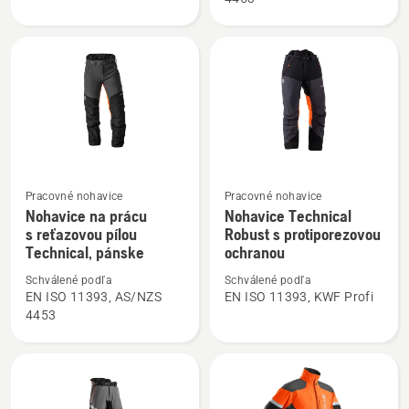
pásu
prácu
Technical
s reťazovou
pílou
Technical,
dámske
Pracovné nohavice
Pracovné nohavice
Zobraziť
Zobraziť
Nohavice na prácu
Nohavice Technical
viac
viac
s reťazovou pílou
Robust s protiporezovou
podrobností
podrobností
Technical, pánske
ochranou
o
o
Schválené podľa
Schválené podľa
Nohavice
Nohavice
EN ISO 11393, AS/NZS
EN ISO 11393, KWF Profi
na
Technical
4453
prácu
Robust
s reťazovou
s
pílou
protiporezovou
Technical,
ochranou