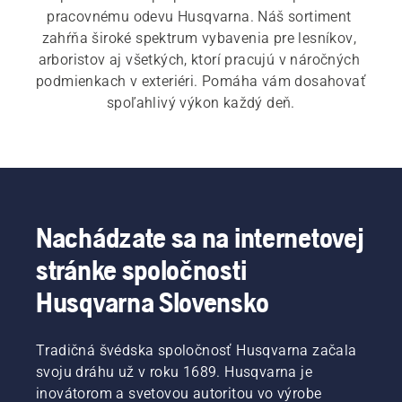
pracovnému odevu Husqvarna. Náš sortiment 
zahŕňa široké spektrum vybavenia pre lesníkov, 
arboristov aj všetkých, ktorí pracujú v náročných 
podmienkach v exteriéri. Pomáha vám dosahovať 
spoľahlivý výkon každý deň.
Nachádzate sa na internetovej
stránke spoločnosti
Husqvarna Slovensko
Tradičná švédska spoločnosť Husqvarna začala
svoju dráhu už v roku 1689. Husqvarna je
inovátorom a svetovou autoritou vo výrobe