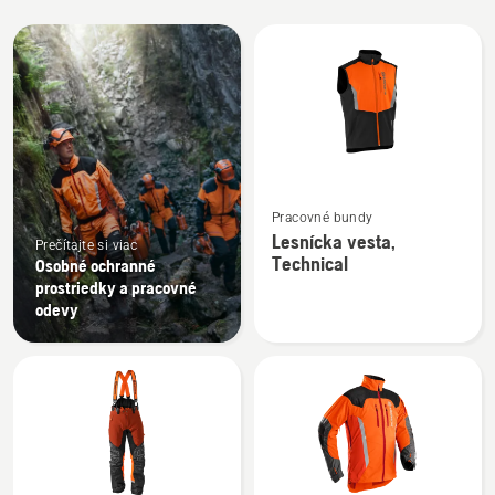
Všetky
výrobky
Zobraziť
Pracovné bundy
viac
Lesnícka vesta,
Prečítajte si viac
podrobností
Technical
Osobné ochranné
o
prostriedky a pracovné
Lesnícka
odevy
vesta,
Technical