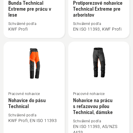
viac
viac
Bunda Technical
Protiporezové nohavice
Extreme pre prácu v
Technical Extreme pre
podrobností
podrobností
lese
arboristov
o
o
Bunda
Protiporezové
Schválené podľa
Schválené podľa
KWF Profi
EN ISO 11393, KWF Profi
Technical
nohavice
Extreme
Technical
pre
Extreme
prácu
pre
v
arboristov
lese
Pracovné nohavice
Pracovné nohavice
Zobraziť
Zobraziť
Nohavice do pásu
Nohavice na prácu
viac
viac
Technical
s reťazovou pílou
podrobností
podrobností
Technical, dámske
Schválené podľa
o
o
KWF Profi, EN ISO 11393
Schválené podľa
Nohavice
Nohavice
EN ISO 11393, AS/NZS
do
na
4453