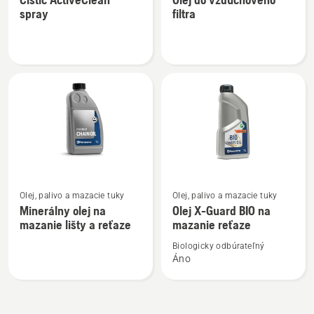
podrobností
podrobností
spray
filtra
o
o
Čistič
Olej
ActiveClean
do
spray
vzduchového
filtra
Zobraziť
Zobraziť
Olej, palivo a mazacie tuky
Olej, palivo a mazacie tuky
viac
viac
Minerálny olej na
Olej X-Guard BIO na
podrobností
podrobností
mazanie lišty a reťaze
mazanie reťaze
o
o
Biologicky odbúrateľný
Minerálny
Olej
Áno
olej
X-
na
Guard
mazanie
BIO