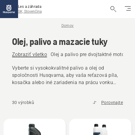
Les a záhrada
SK, Slovenčina
Domov
Olej, palivo a mazacie tuky
Zobraziť všetko
Olej a palivo pre dvojtaktné motory
O
Vyberte si vysokokvalitné palivo a olej od
spoločnosti Husqvarna, aby vaša reťazová píla,
kosačka alebo iné zariadenia na prácu vonku
fungovali bez problémov.
30 výrobků
Porovnajte
Všetky
výrobky