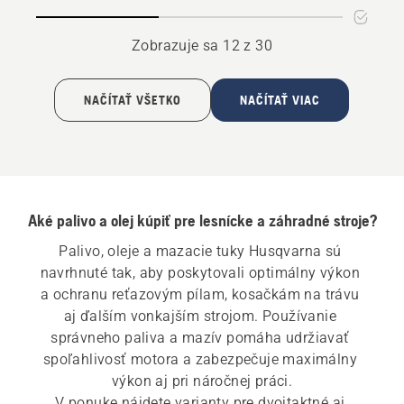
lišty
na
a
mazanie
Zobrazuje sa 12 z 30
reťaze
reťaze
NAČÍTAŤ VŠETKO
NAČÍTAŤ VIAC
Aké palivo a olej kúpiť pre lesnícke a záhradné stroje?
Palivo, oleje a mazacie tuky Husqvarna sú 
navrhnuté tak, aby poskytovali optimálny výkon 
a ochranu reťazovým pílam, kosačkám na trávu 
aj ďalším vonkajším strojom. Používanie 
správneho paliva a mazív pomáha udržiavať 
spoľahlivosť motora a zabezpečuje maximálny 
výkon aj pri náročnej práci.

V ponuke nájdete varianty pre dvojtaktné aj 