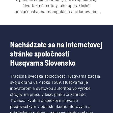
štvortaktné motory, ako aj praktické 
príslušenstvo na manipuláciu a skladovanie 
paliva.
Nachádzate sa na internetovej
stránke spoločnosti
Husqvarna Slovensko
Tradičná švédska spoločnosť Husqvarna začala
svoju dráhu už v roku 1689. Husqvarna je
inovátorom a svetovou autoritou vo výrobe
strojov na prácu v lese, parku či záhrade.
Tradícia, kvalita a špičkové inovácie
predovšetkým v oblasti akumulátorových a
robotických riešení v mene vysokého výkonu,