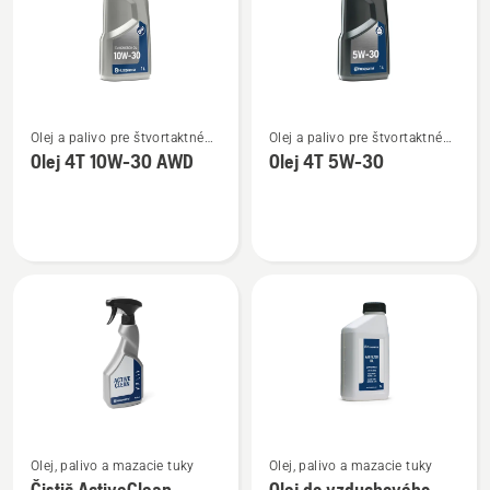
Zobraziť
Zobraziť
Olej a palivo pre štvortaktné
Olej a palivo pre štvortaktné
viac
viac
motory
motory
Olej 4T 10W-30 AWD
Olej 4T 5W-30
podrobností
podrobností
o
o
Olej
Olej
4T
4T
10W-
5W-
30 AWD
30
Zobraziť
Zobraziť
Olej, palivo a mazacie tuky
Olej, palivo a mazacie tuky
viac
viac
Čistič ActiveClean
Olej do vzduchového