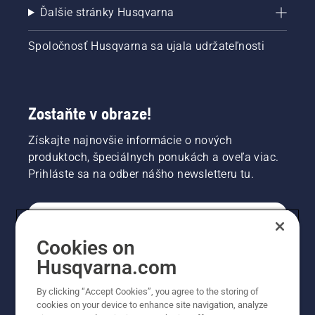
Ďalšie stránky Husqvarna
Spoločnosť Husqvarna sa ujala udržateľnosti
Zostaňte v obraze!
Získajte najnovšie informácie o nových
produktoch, špeciálnych ponukách a oveľa viac.
Prihláste sa na odber nášho newsletteru tu.
REGISTRÁCIA NA ODBER NEWSLETTERU
Cookies on
Husqvarna.com
PROFESIONÁLNE
By clicking “Accept Cookies”, you agree to the storing of
cookies on your device to enhance site navigation, analyze