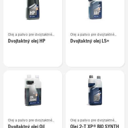
Zobraziť
Zobraziť
Olej a palivo pre dvojtaktné
Olej a palivo pre dvojtaktné
viac
viac
motory
motory
Dvojtaktný olej HP
Dvojtaktný olej LS+
podrobností
podrobností
o
o
Dvojtaktný
Dvojtaktný
olej
olej
HP
LS+
Zobraziť
Zobraziť
Olej a palivo pre dvojtaktné
Olej a palivo pre dvojtaktné
viac
viac
motory
motory
Dvojtaktný olej Oil
Olej 2-T XP® BIO SYNTH