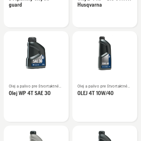
podrobností
podrobností
guard
Husqvarna
o
o
Dvojtaktný
Olej
olej
2-
Oil
T
guard
XP®
BIO
SYNTH
Husqvarna
Zobraziť
Zobraziť
Olej a palivo pre štvortaktné
Olej a palivo pre štvortaktné
viac
viac
motory
motory
Olej WP 4T SAE 30
OLEJ 4T 10W/40
podrobností
podrobností
o
o
Olej
OLEJ
WP 4T
4T
SAE 30
10W/40