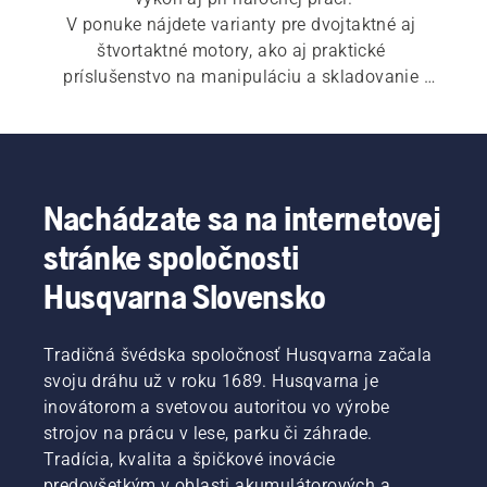
V ponuke nájdete varianty pre dvojtaktné aj 
štvortaktné motory, ako aj praktické 
príslušenstvo na manipuláciu a skladovanie 
paliva.
Nachádzate sa na internetovej
stránke spoločnosti
Husqvarna Slovensko
Tradičná švédska spoločnosť Husqvarna začala
svoju dráhu už v roku 1689. Husqvarna je
inovátorom a svetovou autoritou vo výrobe
strojov na prácu v lese, parku či záhrade.
Tradícia, kvalita a špičkové inovácie
predovšetkým v oblasti akumulátorových a