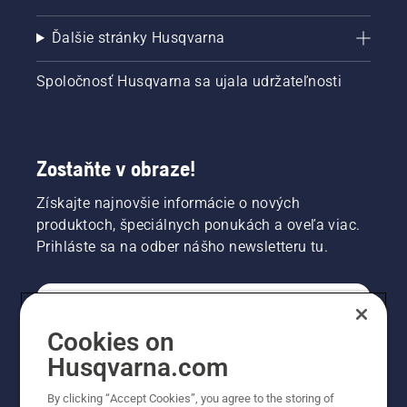
Ďalšie stránky Husqvarna
Spoločnosť Husqvarna sa ujala udržateľnosti
Zostaňte v obraze!
Získajte najnovšie informácie o nových
produktoch, špeciálnych ponukách a oveľa viac.
Prihláste sa na odber nášho newsletteru tu.
REGISTRÁCIA NA ODBER NEWSLETTERU
Cookies on
Husqvarna.com
PROFESIONÁLNE
By clicking “Accept Cookies”, you agree to the storing of