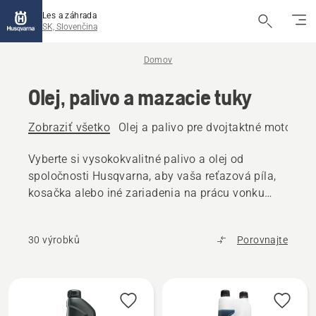
Les a záhrada
SK, Slovenčina
Domov
Olej, palivo a mazacie tuky
Zobraziť všetko
Olej a palivo pre dvojtaktné motory
O
Vyberte si vysokokvalitné palivo a olej od
spoločnosti Husqvarna, aby vaša reťazová píla,
kosačka alebo iné zariadenia na prácu vonku
fungovali bez problémov.
30 výrobků
Porovnajte
Všetky
výrobky