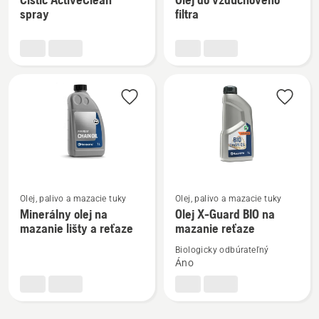
podrobností
podrobností
spray
filtra
o
o
Čistič
Olej
ActiveClean
do
spray
vzduchového
filtra
Zobraziť
Zobraziť
Olej, palivo a mazacie tuky
Olej, palivo a mazacie tuky
viac
viac
Minerálny olej na
Olej X-Guard BIO na
mazanie lišty a reťaze
mazanie reťaze
podrobností
podrobností
o
o
Biologicky odbúrateľný
Minerálny
Olej
Áno
olej
X-
na
Guard
mazanie
BIO