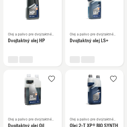
Zobraziť
Zobraziť
Olej a palivo pre dvojtaktné
Olej a palivo pre dvojtaktné
viac
viac
motory
motory
Dvojtaktný olej HP
Dvojtaktný olej LS+
podrobností
podrobností
o
o
Dvojtaktný
Dvojtaktný
olej
olej
HP
LS+
Zobraziť
Zobraziť
Olej a palivo pre dvojtaktné
Olej a palivo pre dvojtaktné
viac
viac
motory
motory
Dvojtaktný olej Oil
Olej 2-T XP® BIO SYNTH