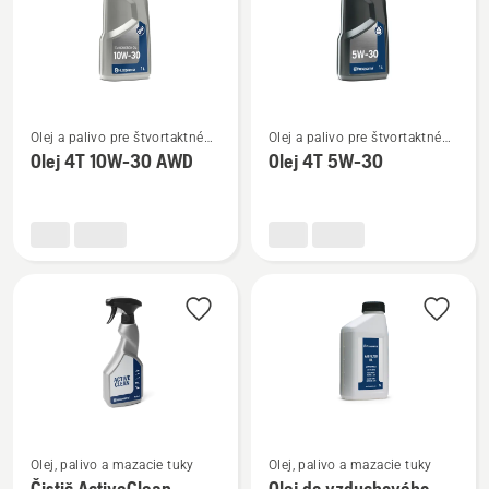
Zobraziť
Zobraziť
Olej a palivo pre štvortaktné
Olej a palivo pre štvortaktné
viac
viac
motory
motory
Olej 4T 10W-30 AWD
Olej 4T 5W-30
podrobností
podrobností
o
o
Olej
Olej
4T
4T
10W-
5W-
30 AWD
30
Zobraziť
Zobraziť
Olej, palivo a mazacie tuky
Olej, palivo a mazacie tuky
viac
viac
Čistič ActiveClean
Olej do vzduchového