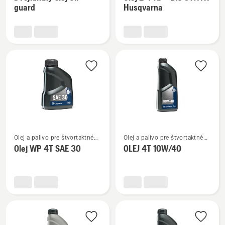
podrobností
podrobností
guard
Husqvarna
o
o
Dvojtaktný
Olej
olej
2-
Oil
T
guard
XP®
BIO
SYNTH
Husqvarna
Zobraziť
Zobraziť
Olej a palivo pre štvortaktné
Olej a palivo pre štvortaktné
viac
viac
motory
motory
Olej WP 4T SAE 30
OLEJ 4T 10W/40
podrobností
podrobností
o
o
Olej
OLEJ
WP 4T
4T
SAE 30
10W/40