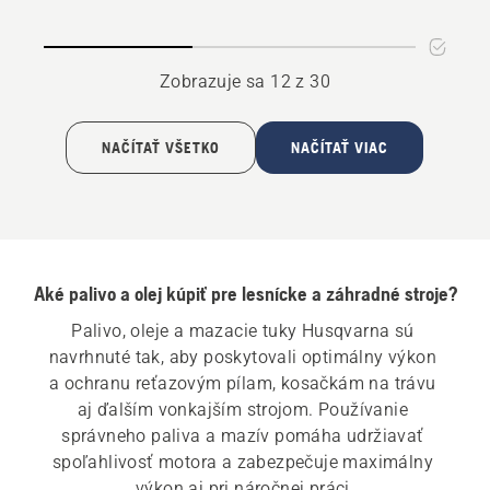
lišty
na
a
mazanie
reťaze
reťaze
Zobrazuje sa 12 z 30
NAČÍTAŤ VŠETKO
NAČÍTAŤ VIAC
Aké palivo a olej kúpiť pre lesnícke a záhradné stroje?
Palivo, oleje a mazacie tuky Husqvarna sú 
navrhnuté tak, aby poskytovali optimálny výkon 
a ochranu reťazovým pílam, kosačkám na trávu 
aj ďalším vonkajším strojom. Používanie 
správneho paliva a mazív pomáha udržiavať 
spoľahlivosť motora a zabezpečuje maximálny 
výkon aj pri náročnej práci.
