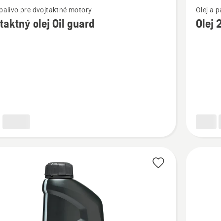
 palivo pre dvojtaktné motory
Olej a 
viac
taktný olej Oil guard
Olej
ností
podrobn
o
ktný
Olej
2-
T
XP®
BIO
SYNTH
Husqvar