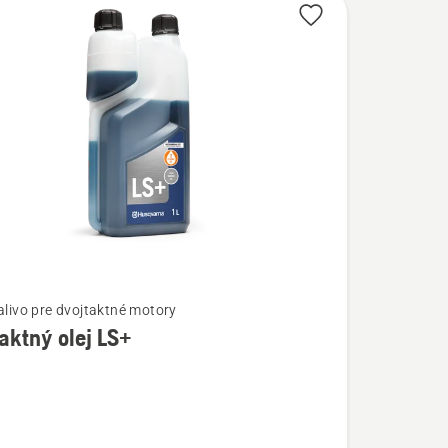
palivo pre dvojtaktné motory
aktný olej LS+
ostí
ný