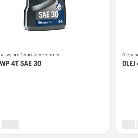
ť
Zobraziť
 palivo pre štvortaktné motory
Olej a 
viac
 WP 4T SAE 30
OLEJ
ností
podrobn
o
OLEJ
4T
10W/40