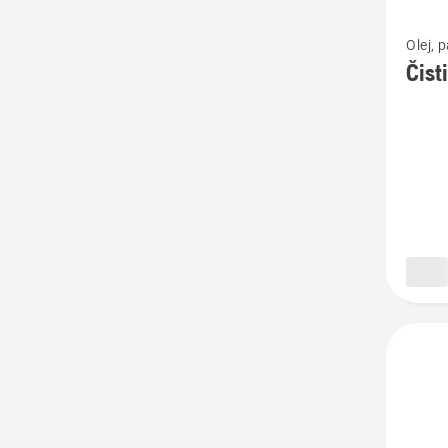
Zobrazi
Olej, 
viac
Čist
podrob
o
Čistič
Active
spray