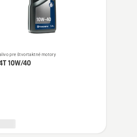
palivo pre štvortaktné motory
 4T 10W/40
ostí