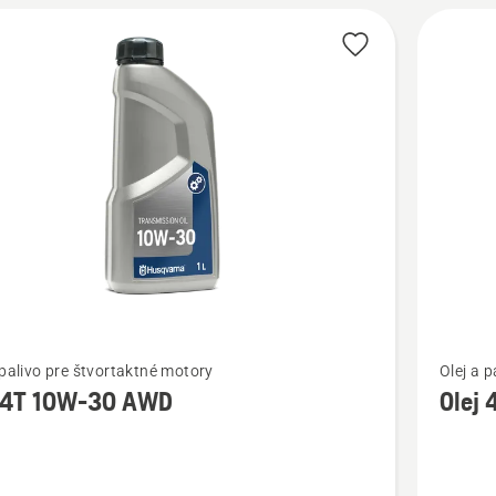
ť
Zobraziť
 palivo pre štvortaktné motory
Olej a 
viac
j 4T 10W-30 AWD
Olej
ností
podrobn
o
Olej