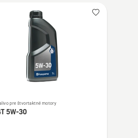
palivo pre štvortaktné motory
 4T 5W-30
ostí