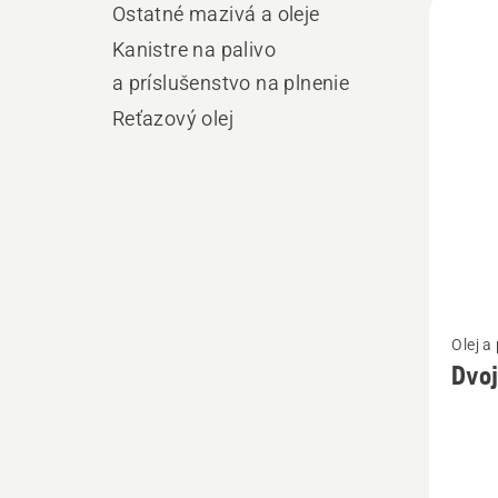
Ostatné mazivá a oleje
výro
Kanistre na palivo
a príslušenstvo na plnenie
Reťazový olej
Zobrazi
Olej a
viac
Dvoj
podrob
o
Dvojta
olej