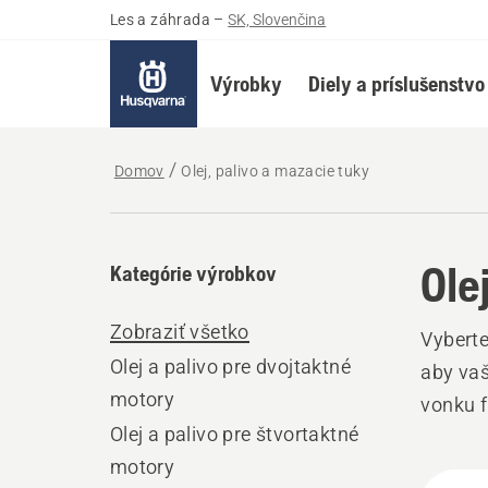
Les a záhrada
–
SK, Slovenčina
Výrobky
Diely a príslušenstvo
Domov
Olej, palivo a mazacie tuky
Ole
Kategórie výrobkov
Zobraziť všetko
Vyberte
Olej a palivo pre dvojtaktné
aby vaš
motory
vonku f
Olej a palivo pre štvortaktné
motory
Všet