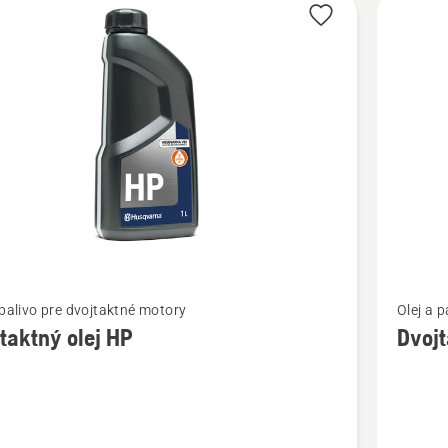
bky
ť
Zobraziť
 palivo pre dvojtaktné motory
Olej a 
viac
taktný olej HP
Dvojt
ností
podrobn
o
ktný
Dvojtakt
olej