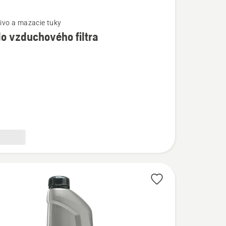
livo a mazacie tuky
do vzduchového filtra
ostí
vého