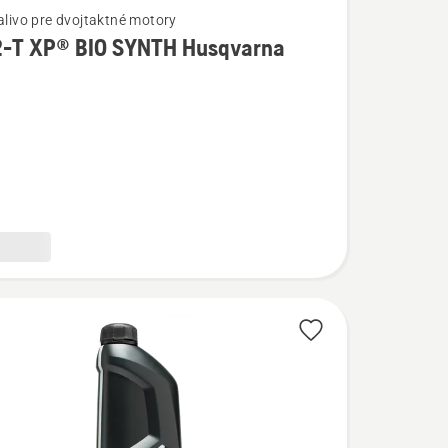
palivo pre dvojtaktné motory
 2-T XP® BIO SYNTH Husqvarna
ostí
na