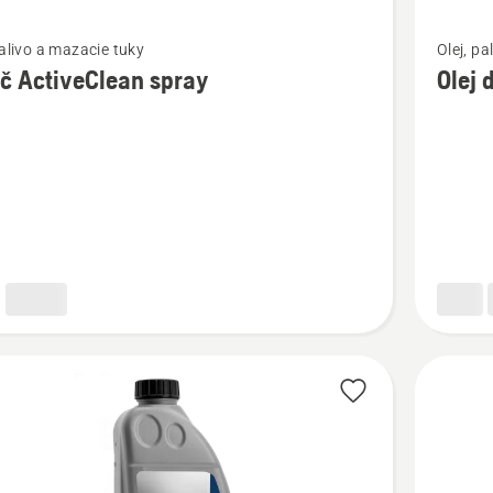
ť
Zobraziť
palivo a mazacie tuky
Olej, pa
viac
ič ActiveClean spray
Olej 
ností
podrobn
o
Olej
Clean
do
vzducho
filtra