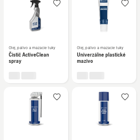
výrobky
Zobraziť
Zobraziť
Olej, palivo a mazacie tuky
Olej, palivo a mazacie tuky
viac
viac
Čistič ActiveClean
Univerzálne plastické
podrobností
podrobností
spray
mazivo
o
o
Čistič
Univerzálne
ActiveClean
plastické
spray
mazivo
Zobraziť
Zobraziť