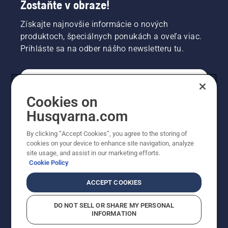
Zostaňte v obraze!
Získajte najnovšie informácie o nových
produktoch, špeciálnych ponukách a oveľa viac.
Prihláste sa na odber nášho newsletteru tu.
REGISTRÁCIA NA ODBER NEWSLETTERU
Cookies on
Husqvarna.com
PROFESIONÁLNE
By clicking “Accept Cookies”, you agree to the storing of
cookies on your device to enhance site navigation, analyze
site usage, and assist in our marketing efforts.
Cookie Policy
ACCEPT COOKIES
DO NOT SELL OR SHARE MY PERSONAL
INFORMATION
© Husqvarna AB (publ). Všetky práva vyhradené.