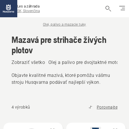
Les a záhrada
SK, Slovenčina
Olej, palivo a mazacie tuky
Mazavá pre strihače živých
plotov
Zobraziť všetko
Olej a palivo pre dvojtaktné motory
O
Objavte kvalitné mazivá, ktoré pomôžu vášmu
stroju Husqvarna podávať najlepší výkon.
4 výrobků
Porovnajte
Všetky