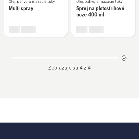
Olej, palivo a mazacie tuky
Olej, palivo a mazacie tuky
viac
viac
Multi spray
Sprej na plotostrihové
podrobností
podrobností
nože 400 ml
o
o
Multi
Sprej
spray
na
plotostrihové
nože
400
ml
Zobrazuje sa 4 z 4