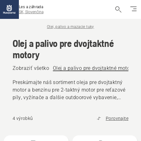
Les a záhrada
SK, Slovenčina
Olej, palivo a mazacie tuky
Olej a palivo pre dvojtaktné
motory
Zobraziť všetko
Olej a palivo pre dvojtaktné motory
O
Preskúmajte náš sortiment oleja pre dvojtaktný
motor a benzínu pre 2-taktný motor pre reťazové
píly, vyžínače a ďalšie outdoorové vybavenie,
ktoré pomôžu vášmu výrobku Husqvarna udržať
si špičkový výkon.
4 výrobků
Porovnajte
Všetky