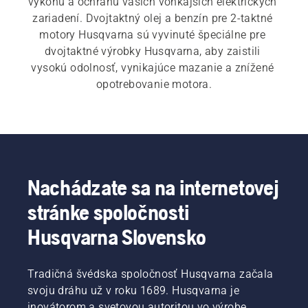
výkonu a ochranu vašich vonkajších elektrických 
zariadení. Dvojtaktný olej a benzín pre 2-taktné 
motory Husqvarna sú vyvinuté špeciálne pre 
dvojtaktné výrobky Husqvarna, aby zaistili 
vysokú odolnosť, vynikajúce mazanie a znížené 
opotrebovanie motora.
Nachádzate sa na internetovej
stránke spoločnosti
Husqvarna Slovensko
Tradičná švédska spoločnosť Husqvarna začala
svoju dráhu už v roku 1689. Husqvarna je
inovátorom a svetovou autoritou vo výrobe