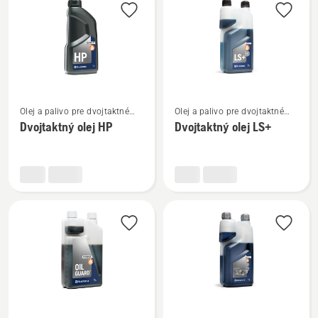
výrobky
Zobraziť
Zobraziť
Olej a palivo pre dvojtaktné
Olej a palivo pre dvojtaktné
viac
viac
motory
motory
Dvojtaktný olej HP
Dvojtaktný olej LS+
podrobností
podrobností
o
o
Dvojtaktný
Dvojtaktný
olej
olej
HP
LS+
Zobraziť
Zobraziť