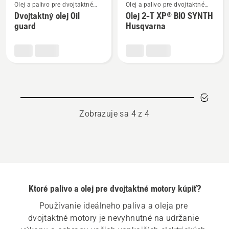
Olej a palivo pre dvojtaktné
Olej a palivo pre dvojtaktné
viac
viac
motory
motory
Dvojtaktný olej Oil
Olej 2-T XP® BIO SYNTH
podrobností
podrobností
guard
Husqvarna
o
o
Dvojtaktný
Olej
olej
2-
Oil
T
guard
XP®
BIO
SYNTH
Zobrazuje sa 4 z 4
Husqvarna
Ktoré palivo a olej pre dvojtaktné motory kúpiť?
Používanie ideálneho paliva a oleja pre 
dvojtaktné motory je nevyhnutné na udržanie 