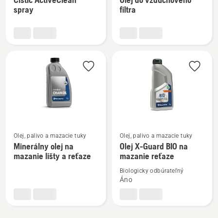
podrobností
podrobností
spray
filtra
o
o
Čistič
Olej
ActiveClean
do
spray
vzduchového
filtra
Zobraziť
Zobraziť
Olej, palivo a mazacie tuky
Olej, palivo a mazacie tuky
viac
viac
Minerálny olej na
Olej X-Guard BIO na
mazanie lišty a reťaze
mazanie reťaze
podrobností
podrobností
o
o
Biologicky odbúrateľný
Minerálny
Olej
Áno
olej
X-
na
Guard
mazanie
BIO