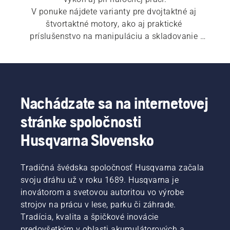
V ponuke nájdete varianty pre dvojtaktné aj 
štvortaktné motory, ako aj praktické 
príslušenstvo na manipuláciu a skladovanie 
paliva.
Nachádzate sa na internetovej
stránke spoločnosti
Husqvarna Slovensko
Tradičná švédska spoločnosť Husqvarna začala
svoju dráhu už v roku 1689. Husqvarna je
inovátorom a svetovou autoritou vo výrobe
strojov na prácu v lese, parku či záhrade.
Tradícia, kvalita a špičkové inovácie
predovšetkým v oblasti akumulátorových a