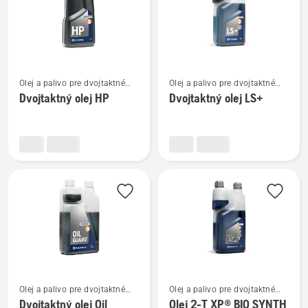
Zobraziť
Zobraziť
Olej a palivo pre dvojtaktné
Olej a palivo pre dvojtaktné
viac
viac
motory
motory
Dvojtaktný olej HP
Dvojtaktný olej LS+
podrobností
podrobností
o
o
Dvojtaktný
Dvojtaktný
olej
olej
HP
LS+
Zobraziť
Zobraziť
Olej a palivo pre dvojtaktné
Olej a palivo pre dvojtaktné
viac
viac
motory
motory
Dvojtaktný olej Oil
Olej 2-T XP® BIO SYNTH