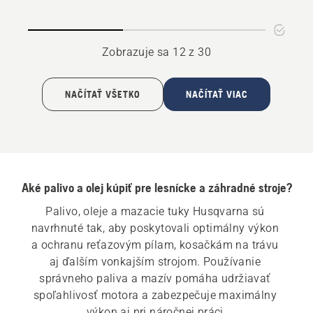
lišty
na
a
mazanie
reťaze
reťaze
Zobrazuje sa 12 z 30
NAČÍTAŤ VŠETKO
NAČÍTAŤ VIAC
Aké palivo a olej kúpiť pre lesnícke a záhradné stroje?
Palivo, oleje a mazacie tuky Husqvarna sú 
navrhnuté tak, aby poskytovali optimálny výkon 
a ochranu reťazovým pílam, kosačkám na trávu 
aj ďalším vonkajším strojom. Používanie 
správneho paliva a mazív pomáha udržiavať 
spoľahlivosť motora a zabezpečuje maximálny 
výkon aj pri náročnej práci.
