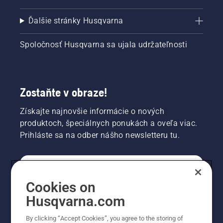
Ďalšie stránky Husqvarna
Spoločnosť Husqvarna sa ujala udržateľnosti
Zostaňte v obraze!
Získajte najnovšie informácie o nových
produktoch, špeciálnych ponukách a oveľa viac.
Prihláste sa na odber nášho newsletteru tu.
REGISTRÁCIA NA ODBER NEWSLETTERU
Cookies on
Husqvarna.com
PROFESIONÁLNE
By clicking “Accept Cookies”, you agree to the storing of