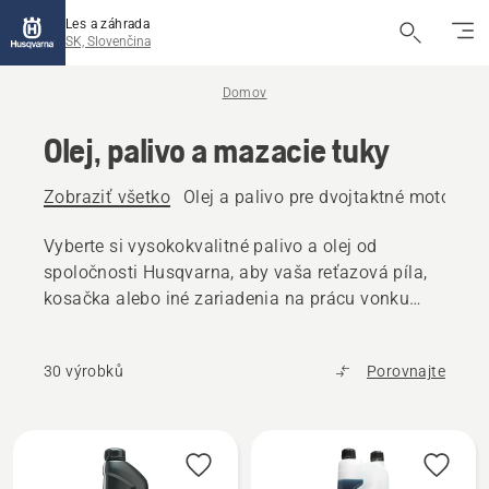
Les a záhrada
SK, Slovenčina
Domov
Olej, palivo a mazacie tuky
Zobraziť všetko
Olej a palivo pre dvojtaktné motory
O
Vyberte si vysokokvalitné palivo a olej od
spoločnosti Husqvarna, aby vaša reťazová píla,
kosačka alebo iné zariadenia na prácu vonku
fungovali bez problémov.
30 výrobků
Porovnajte
Všetky
výrobky