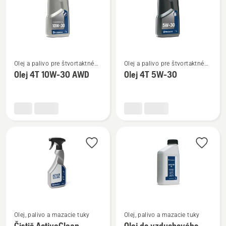
Zobraziť
Zobraziť
Olej a palivo pre štvortaktné
Olej a palivo pre štvortaktné
viac
viac
motory
motory
Olej 4T 10W-30 AWD
Olej 4T 5W-30
podrobností
podrobností
o
o
Olej
Olej
4T
4T
10W-
5W-
30 AWD
30
Zobraziť
Zobraziť
Olej, palivo a mazacie tuky
Olej, palivo a mazacie tuky
viac
viac
Čistič ActiveClean
Olej do vzduchového