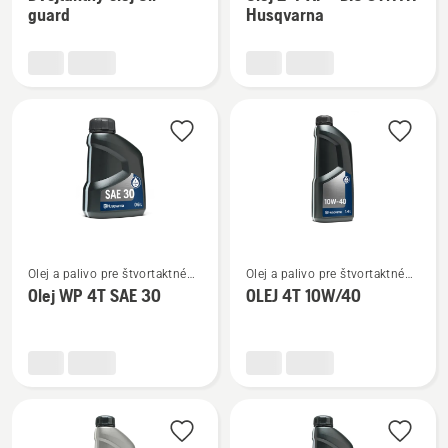
podrobností
podrobností
guard
Husqvarna
o
o
Dvojtaktný
Olej
olej
2-
Oil
T
guard
XP®
BIO
SYNTH
Husqvarna
Zobraziť
Zobraziť
Olej a palivo pre štvortaktné
Olej a palivo pre štvortaktné
viac
viac
motory
motory
Olej WP 4T SAE 30
OLEJ 4T 10W/40
podrobností
podrobností
o
o
Olej
OLEJ
WP 4T
4T
SAE 30
10W/40