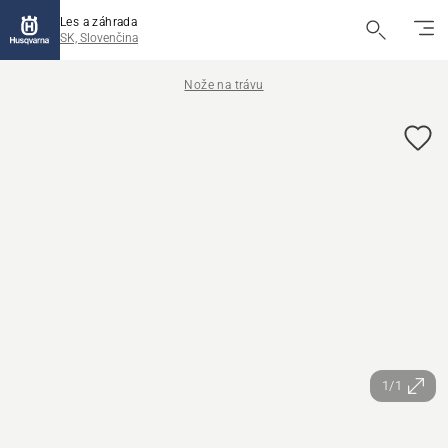
Les a záhrada
SK, Slovenčina
Nože na trávu
1/1