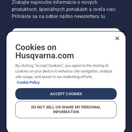
Získajte najnovšie informácie o nových
produktoch, špeciálnych ponukách a oveľa viac.
Prihláste sa na odber nášho newsletteru tu.
REGISTRÁCIA NA ODBER NEWSLETTERU
Cookies on
Husqvarna.com
PROFESIONÁLNE
By clicking “Accept Cookies”, you agree to the storing of
cookies on your device to enhance site navigation, analyze
site usage, and assist in our marketing efforts.
Cookie Policy
ACCEPT COOKIES
DO NOT SELL OR SHARE MY PERSONAL
INFORMATION
© Husqvarna AB (publ). Všetky práva vyhradené.
Zobrazené ceny sú odporúčané predajné ceny s DPH.
Zásady pre súbory cookie
Podmienky používania