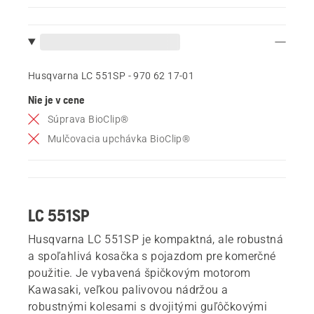
Husqvarna LC 551SP - 970 62 17‑01
Nie je v cene
Súprava BioClip®
Mulčovacia upchávka BioClip®
LC 551SP
Husqvarna LC 551SP je kompaktná, ale robustná
a spoľahlivá kosačka s pojazdom pre komerčné
použitie. Je vybavená špičkovým motorom
Kawasaki, veľkou palivovou nádržou a
robustnými kolesami s dvojitými guľôčkovými