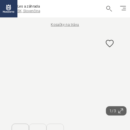
Les a záhrada
SK, Slovenčina
Kosačky na trávu
1/3