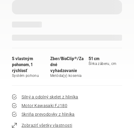
S vlastným
Zber/BioClip®/Za
51 cm
pohonom, 1
dné
Šírka záberu, cm
rýchlosť
vyhadzovanie
Systém pohonu
Metóda(y) kosenia
Silný a odolný skelet z hliníka
Motor Kawasaki FJ180
Skriňa prevodovky z hliníka
Zobraziť všetky vlastnosti