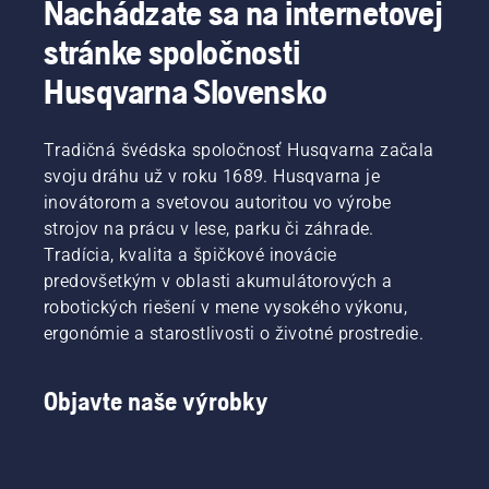
Nachádzate sa na internetovej
čepele
omotajte
stránke spoločnosti
pevnou
handrou.
Husqvarna Slovensko
Tradičná švédska spoločnosť Husqvarna začala
svoju dráhu už v roku 1689. Husqvarna je
inovátorom a svetovou autoritou vo výrobe
strojov na prácu v lese, parku či záhrade.
Tradícia, kvalita a špičkové inovácie
predovšetkým v oblasti akumulátorových a
robotických riešení v mene vysokého výkonu,
ergonómie a starostlivosti o životné prostredie.
Objavte naše výrobky