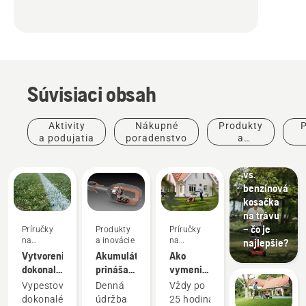
Súvisiaci obsah
Aktivity
Nákupné
Produkty
P
a podujatia
poradenstvo
a
inovácie
po
Elektrická
vs.
benzínová
kosačka
na trávu
– čo je
Príručky
Produkty
Príručky
na
a inovácie
na
najlepšie?
používanie
používanie
Vytvorenie
Akumulátor
Ako
dokonalej
prináša
vymeniť
hernej
menej
olej v
Terénne
Vypestovanie
Denná
Vždy po
plochy
údržby a
kosačke
úpravy
dokonalého
údržba
25 hodinách