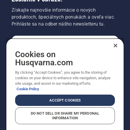
Získajte najnovšie informácie o nových
produktoch, špeciálnych ponukách a oveľa viac.
Prihláste sa na odber nášho newsletteru tu.
REGISTRÁCIA NA ODBER NEWSLETTERU
Cookies on
Husqvarna.com
PROFESIONÁLNE
By clicking “Accept Cookies”, you agree to the storing of
cookies on your device to enhance site navigation, analyze
site usage, and assist in our marketing efforts.
Cookie Policy
ACCEPT COOKIES
DO NOT SELL OR SHARE MY PERSONAL
INFORMATION
© Husqvarna AB (publ). Všetky práva vyhradené.