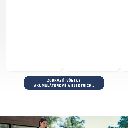
ZOBRAZIŤ VŠETKY
AKUMULÁTOROVÉ A ELEKTRICKÉ
KOSAČKY NA TRÁVU