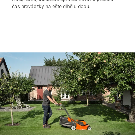
čas prevádzky na ešte dlhšiu dobu.