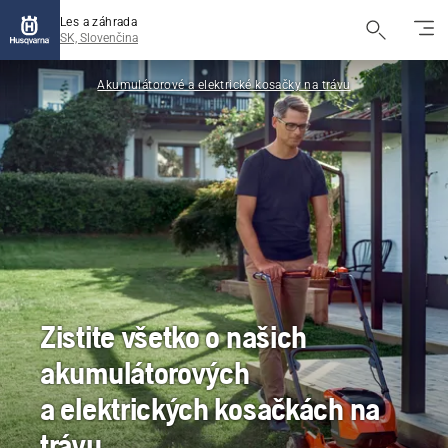
Les a záhrada
SK, Slovenčina
Akumulátorové a elektrické kosačky na trávu
Zistite všetko o našich
akumulátorových
a elektrických kosačkách na
trávu