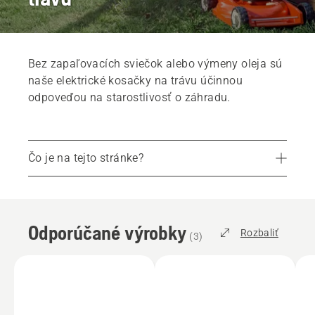
Bez zapaľovacích sviečok alebo výmeny oleja sú
naše elektrické kosačky na trávu účinnou
odpoveďou na starostlivosť o záhradu.
Čo je na tejto stránke?
Odporúčané výrobky
Služby
Odporúčané výrobky
Diely a príslušenstvo
Rozbaliť
(
3
)
Vyhľadajte svojho miestneho predajcu