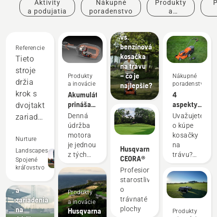
Aktivity
Nákupné
Produkty
P
a podujatia
poradenstvo
a
inovácie
po
Elektrická
vs.
benzínová
Referencie
kosačka
Tieto
na trávu
stroje
– čo je
Produkty
Nákupné
držia
a inovácie
poradenstvo
najlepšie?
krok s
Akumulátor
4
prináša
aspekty,
dvojtaktnými
menej
ktoré
Denná
Uvažujete
zariadeniami
údržby a
treba
údržba
o kúpe
a
plynulejší
zvážiť pri
motora
kosačky
dosahujú
Nurture
pracovný
kúpe
je jednou
na
Husqvarna
lepšie
Landscapes
deň
kosačky
z tých
trávu?
CEORA®
Spojené
na trávu
Športové
výsledky
časovo
Týchto
kráľovstvo
Profesionálna
kluby
náročných
niekoľko
v
Kosačky
starostlivosť
záležitostí,
aspektov
mnohých
a
o
Produkty
ktoré
vám
oblastiach.
zariadenia
trávnaté
a inovácie
zvyknú
pomôže
na
plochy
Šetria
Husqvarna
Produkty
narušiť
vybrať si