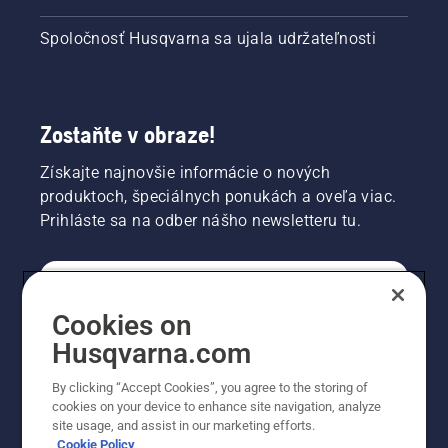
Spoločnosť Husqvarna sa ujala udržateľnosti
Zostaňte v obraze!
Získajte najnovšie informácie o nových
produktoch, špeciálnych ponukách a oveľa viac.
Prihláste sa na odber nášho newsletteru tu.
REGISTRÁCIA NA ODBER NEWSLETTERU
Cookies on
Husqvarna.com
PROFESIONÁLNE
By clicking “Accept Cookies”, you agree to the storing of
cookies on your device to enhance site navigation, analyze
site usage, and assist in our marketing efforts.
Cookie Policy