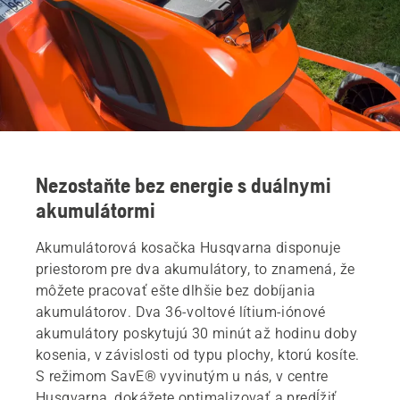
Nezostaňte bez energie s duálnymi
akumulátormi
Akumulátorová kosačka Husqvarna disponuje
priestorom pre dva akumulátory, to znamená, že
môžete pracovať ešte dlhšie bez dobíjania
akumulátorov. Dva 36-voltové lítium-iónové
akumulátory poskytujú 30 minút až hodinu doby
kosenia, v závislosti od typu plochy, ktorú kosíte.
S režimom SavE® vyvinutým u nás, v centre
Husqvarna, dokážete optimalizovať a predĺžiť