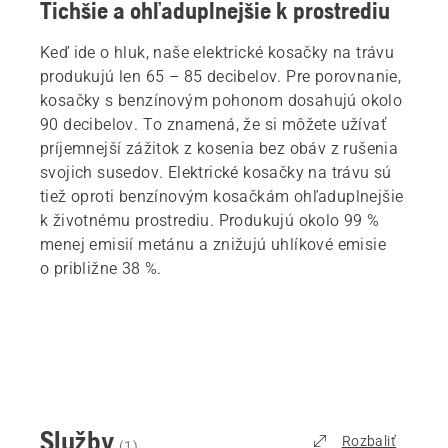
Tichšie a ohľaduplnejšie k prostrediu
Keď ide o hluk, naše elektrické kosačky na trávu
produkujú len 65 – 85 decibelov. Pre porovnanie,
kosačky s benzínovým pohonom dosahujú okolo
90 decibelov. To znamená, že si môžete užívať
príjemnejší zážitok z kosenia bez obáv z rušenia
svojich susedov. Elektrické kosačky na trávu sú
tiež oproti benzínovým kosačkám ohľaduplnejšie
k životnému prostrediu. Produkujú okolo 99 %
menej emisií metánu a znižujú uhlíkové emisie
o približne 38 %.
Služby
Rozbaliť
(
1
)