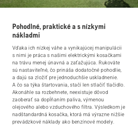
Pohodlné, praktické a s nízkymi
nákladmi
Vďaka ich nízkej váhe a vynikajúcej manipulácii
s nimi je práca s našimi elektrickými kosačkami
na trávu menej únavná a zaťažujúca. Rukoväte
sú nastaviteľné, čo prináša dodatočné pohodlie,
a dajú sa zložiť pre jednoduchšie uskladnenie.
A čo sa týka štartovania, stačí len stlačiť tlačidlo.
Akonáhle sa rozbehnete, neexistuje dôvod
zaoberať sa dopĺňaním paliva, výmenou
olejového alebo vzduchového filtra. Výsledkom je
nadštandardná kosačka, ktorá má výrazne nižšie
prevádzkové náklady ako benzínové modely.