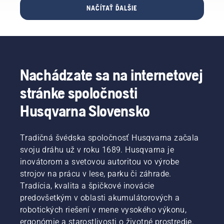
FC
NAČÍTAŤ ĎALŠIE
Liverpool
–
ikonickým
futbalovým
klubom.
Nachádzate sa na internetovej
stránke spoločnosti
Husqvarna Slovensko
Tradičná švédska spoločnosť Husqvarna začala
svoju dráhu už v roku 1689. Husqvarna je
inovátorom a svetovou autoritou vo výrobe
strojov na prácu v lese, parku či záhrade.
Tradícia, kvalita a špičkové inovácie
predovšetkým v oblasti akumulátorových a
robotických riešení v mene vysokého výkonu,
ergonómie a starostlivosti o životné prostredie.