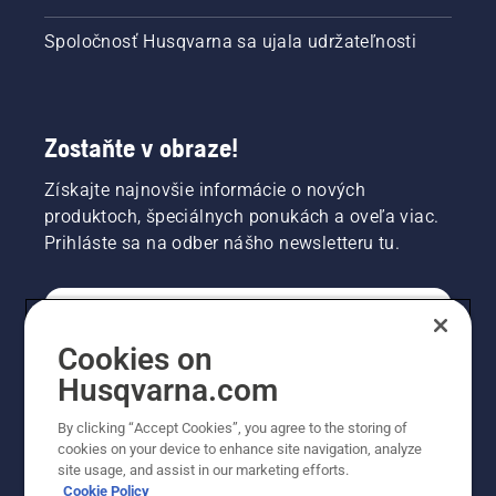
Spoločnosť Husqvarna sa ujala udržateľnosti
Zostaňte v obraze!
Získajte najnovšie informácie o nových
produktoch, špeciálnych ponukách a oveľa viac.
Prihláste sa na odber nášho newsletteru tu.
REGISTRÁCIA NA ODBER NEWSLETTERU
Cookies on
Husqvarna.com
PROFESIONÁLNE
By clicking “Accept Cookies”, you agree to the storing of
cookies on your device to enhance site navigation, analyze
site usage, and assist in our marketing efforts.
Cookie Policy