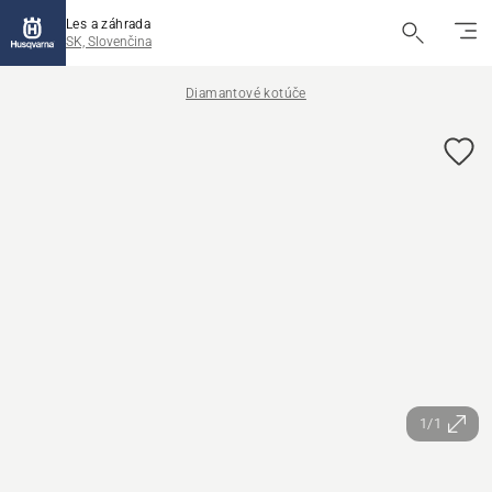
Les a záhrada
SK, Slovenčina
Diamantové kotúče
1/1