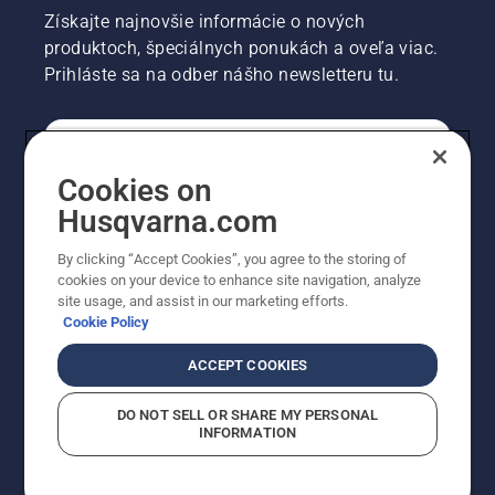
Získajte najnovšie informácie o nových
produktoch, špeciálnych ponukách a oveľa viac.
Prihláste sa na odber nášho newsletteru tu.
REGISTRÁCIA NA ODBER NEWSLETTERU
Cookies on
Husqvarna.com
PROFESIONÁLNE
By clicking “Accept Cookies”, you agree to the storing of
cookies on your device to enhance site navigation, analyze
site usage, and assist in our marketing efforts.
Cookie Policy
ACCEPT COOKIES
DO NOT SELL OR SHARE MY PERSONAL
INFORMATION
© Husqvarna AB (publ). Všetky práva vyhradené.
Zobrazené ceny sú odporúčané predajné ceny s DPH.