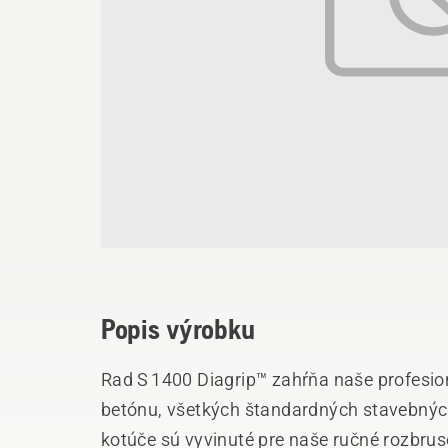
Popis výrobku
Rad S 1400 Diagrip™ zahŕňa naše profesio
betónu, všetkých štandardných stavebných
kotúče sú vyvinuté pre naše ručné rozbruso