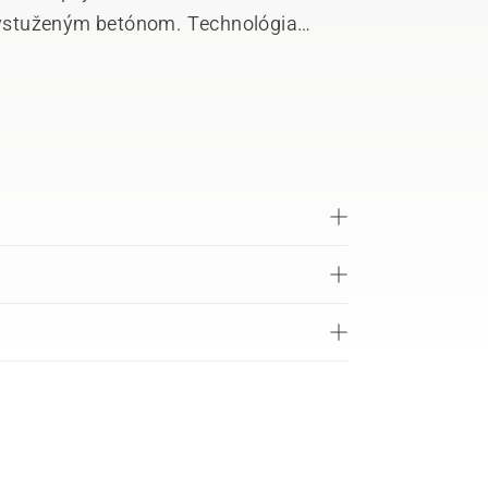
, dlhšiu životnosť a hladký, rýchly rez.