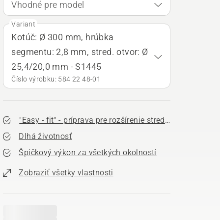
Vhodné pre model
Variant
Kotúč: Ø 300 mm, hrúbka
segmentu: 2,8 mm, stred. otvor: Ø
25,4/20,0 mm - S1445
Číslo výrobku: 584 22 48‑01
"Easy - fit" - príprava pre rozšírenie stredového otvoru
Dlhá životnosť
Špičkový výkon za všetkých okolností
Zobraziť všetky vlastnosti