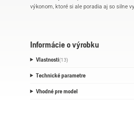
výkonom, ktoré si ale poradia aj so silne vystuženým betónom. Technológia
Diagrip™ zaisťuje vynikajúcu reznú kapacitu
Informácie o výrobku
Vlastnosti
(
13
)
Technické parametre
Vhodné pre model