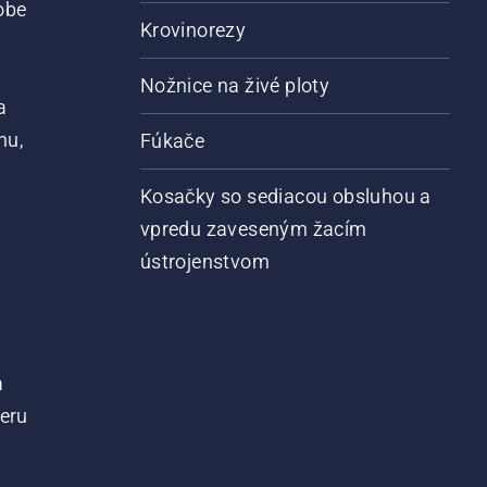
obe
Krovinorezy
Nožnice na živé ploty
a
nu,
Fúkače
Kosačky so sediacou obsluhou a
vpredu zaveseným žacím
ústrojenstvom
a
teru