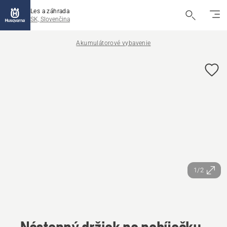
Les a záhrada
SK, Slovenčina
Akumulátorové vybavenie
1/2
Nástenný držiak na nabíjačku