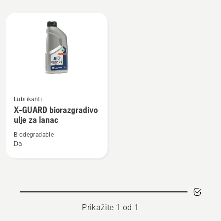
Učitajte
sve
proizvode
Pogledajte
Lubrikanti
više
X-GUARD biorazgradivo
detalja
ulje za lanac
o
Biodegradable
X-
Da
GUARD
biorazgradivo
ulje
za
lanac
Prikažite 1 od 1