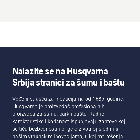
Nalazite se na Husqvarna
Srbija stranici za šumu i baštu
Vođeni strašću za inovacijama od 1689. godine,
Husqvarna je proizvođač profesionalnih
proizvoda za šumu, park i baštu. Radne
karakteristike i korisnost ispunjavaju zahteve koji
se tiču bezbednosti i brige o životnoj sredini u
našim vrhunskim inovacijama, u kojima rešenja