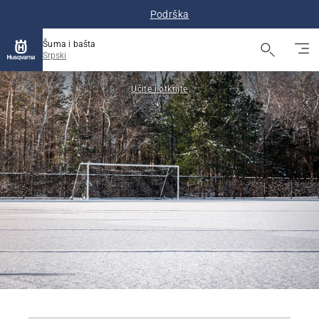
Podrška
Šuma i bašta
Srpski
Učite i otkrijte