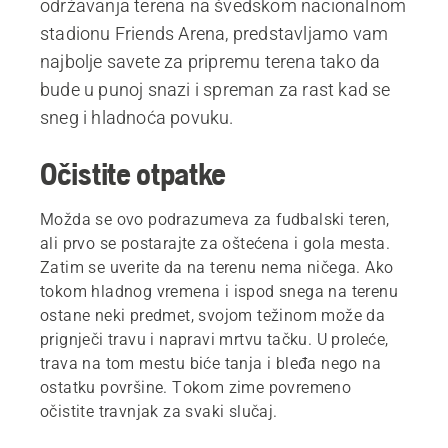
održavanja terena na švedskom nacionalnom
stadionu Friends Arena, predstavljamo vam
najbolje savete za pripremu terena tako da
bude u punoj snazi i spreman za rast kad se
sneg i hladnoća povuku.
Očistite otpatke
Možda se ovo podrazumeva za fudbalski teren,
ali prvo se postarajte za oštećena i gola mesta.
Zatim se uverite da na terenu nema ničega. Ako
tokom hladnog vremena i ispod snega na terenu
ostane neki predmet, svojom težinom može da
prignječi travu i napravi mrtvu tačku. U proleće,
trava na tom mestu biće tanja i bleđa nego na
ostatku površine. Tokom zime povremeno
očistite travnjak za svaki slučaj.