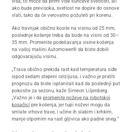
viša, to može da primi više sunčeve svetlosti, ali
ako bude previsoka, svetlost ne dopire do osnove
vlati, tako da će verovatno požuteti pri korenu.
Ako travnjak obično kosite na visinu od 25 mm,
poslednje košenje treba da bude na visini od 30–
35 mm. Promenite podešavanja visine košenja
na vašoj mašini Automower® da biste dobili
odgovarajuću visinu.
„Trava obično prekida rast kad temperatura siđe
ispod sedam stepeni celzijusa, i važno je pratiti
prognozu da biste isplanirali kad da poslednji put
pokosite za sezonu, kaže Simeon Liljenberg.
„Važno je i da
promenite noževe na robotskoj
kosačici
pre košenja, jer tupi noževi mogu da
smlate vrhove trave, i učine ih slabim i krhkim,
manje otpornim na rast gljivica ako padne sneg.”