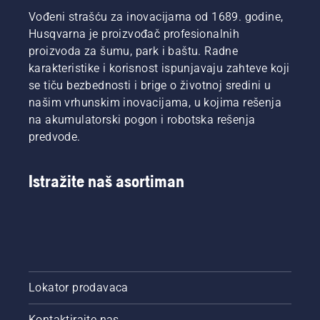
troška i
klubovima.
igraju
Vođeni strašću za inovacijama od 1689. godine,
više
prvenstva.
Husqvarna je proizvođač profesionalnih
dodatnog
posla.
proizvoda za šumu, park i baštu. Radne
Pitanje
karakteristike i korisnost ispunjavaju zahteve koji
glasi: Da
se tiču bezbednosti i brige o životnoj sredini u
li,
našim vrhunskim inovacijama, u kojima rešenja
uopšteno,
na akumulatorski pogon i robotska rešenja
previše
zalivamo?
predvode.
Istražite naš asortiman
Lokator prodavaca
Kontaktirajte nas