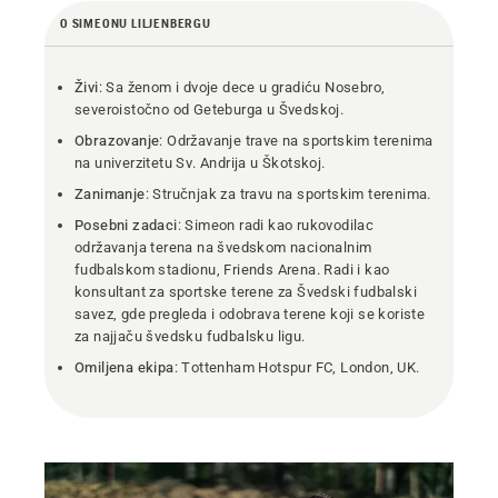
O SIMEONU LILJENBERGU
Živi
: Sa ženom i dvoje dece u gradiću Nosebro,
severoistočno od Geteburga u Švedskoj.
Obrazovanje
: Održavanje trave na sportskim terenima
na univerzitetu Sv. Andrija u Škotskoj.
Zanimanje
: Stručnjak za travu na sportskim terenima.
Posebni zadaci
: Simeon radi kao rukovodilac
održavanja terena na švedskom nacionalnim
fudbalskom stadionu, Friends Arena. Radi i kao
konsultant za sportske terene za Švedski fudbalski
savez, gde pregleda i odobrava terene koji se koriste
za najjaču švedsku fudbalsku ligu.
Omiljena ekipa
: Tottenham Hotspur FC, London, UK.