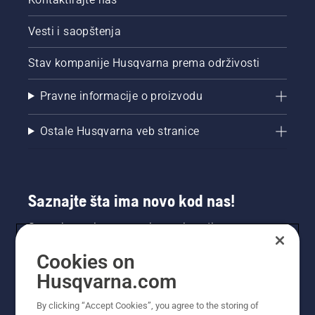
Vesti i saopštenja
Stav kompanije Husqvarna prema održivosti
Pravne informacije o proizvodu
Ostale Husqvarna veb stranice
Saznajte šta ima novo kod nas!
Saznajte prvi sve o novim proizvodima,
specijalnim ponudama i još mnogo toga.
Cookies on
Prijavite se na naš bilten ovde.
Husqvarna.com
PRIJAVA ZA BILTEN
By clicking “Accept Cookies”, you agree to the storing of