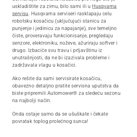
uskladištite za zimu, bilo sami ili u
Husqvarna
servisu
. Husqvarna serviseri rasklapaju celu
robotsku kosačicu (uključujući stanicu za
punjenje i jedinicu za napajanje), sve temeljno
čiste, proveravaju funkcionisanje, pregledaju
senzore, elektroniku, noževe, ažuriraju softver i
drugo. Izbaciće svu travu i prljavštinu iz
unutrašnjosti, da ne bi izazivala probleme i
zadržavala vlagu u kosačici.
Ako rešite da sami servisirate kosačicu,
obavezno detaljno pratite servisna uputstva da
biste pripremili Automower® za sledeću sezonu
na najbolji način.
Onda ostaje samo da se ušuškate i čekate
povratak toplog prolećnog sunca!