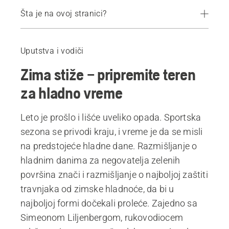
Šta je na ovoj stranici?
Vodič
O Simeonu Liljenbergu
Uputstva i vodiči
Serija članaka o travi na sportskim terenima
Zima stiže – pripremite teren
Proizvodi
za hladno vreme
Leto je prošlo i lišće uveliko opada. Sportska
sezona se privodi kraju, i vreme je da se misli
na predstojeće hladne dane. Razmišljanje o
hladnim danima za negovatelja zelenih
površina znači i razmišljanje o najboljoj zaštiti
travnjaka od zimske hladnoće, da bi u
najboljoj formi dočekali proleće. Zajedno sa
Simeonom Liljenbergom, rukovodiocem