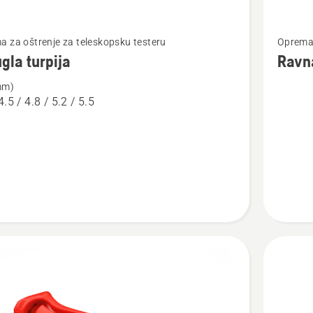
jte
Pogledaj
 za oštrenje za teleskopsku testeru
Oprema 
više
gla turpija
Ravna
detalja
mm)
o
4.5 / 4.8 / 5.2 / 5.5
a
Ravna
turpija