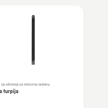
te
za oštrenje za motornu testeru
 turpija