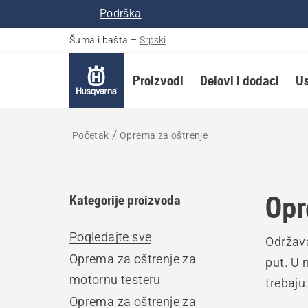
Podrška
Šuma i bašta
–
Srpski
Proizvodi
Delovi i dodaci
Us
Početak
Oprema za oštrenje
Opr
Kategorije proizvoda
Pogledajte sve
Održava
Oprema za oštrenje za
put. U 
motornu testeru
trebaju
Oprema za oštrenje za