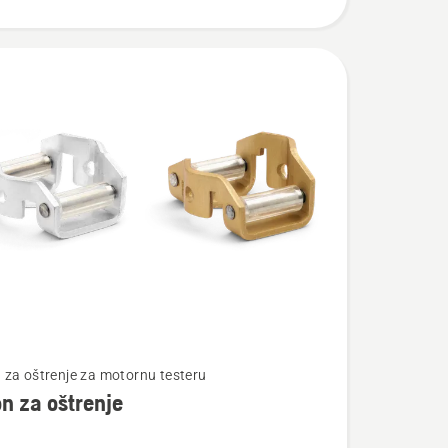
te
za oštrenje za motornu testeru
n za oštrenje