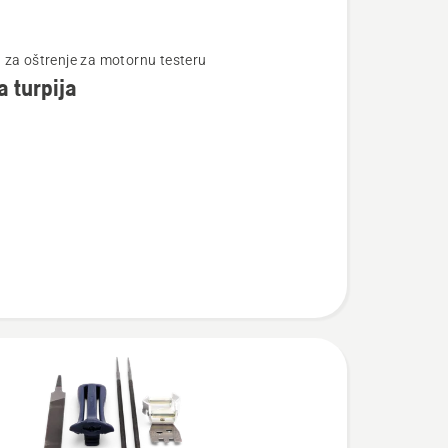
te
za oštrenje za motornu testeru
 turpija