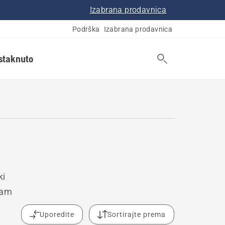
Izabrana prodavnica
Podrška
Izabrana prodavnica
istaknuto
ki
vam
Uporedite
Sortirajte prema