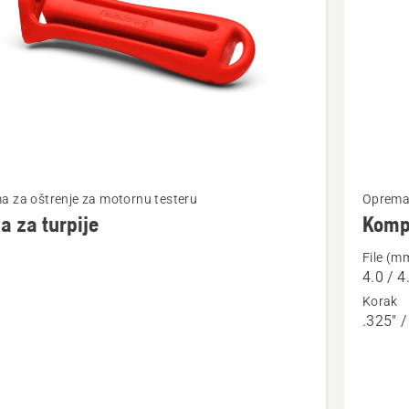
jte
Pogledaj
a za oštrenje za motornu testeru
Oprema 
više
a za turpije
Kompl
detalja
File (m
o
4.0 / 4
Komplet
Korak
za
.325" /
oštrenje