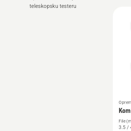
teleskopsku testeru
Učita
sve
proiz
Pogleda
Oprem
više
Komp
detalja
File (
o
3.5 / 