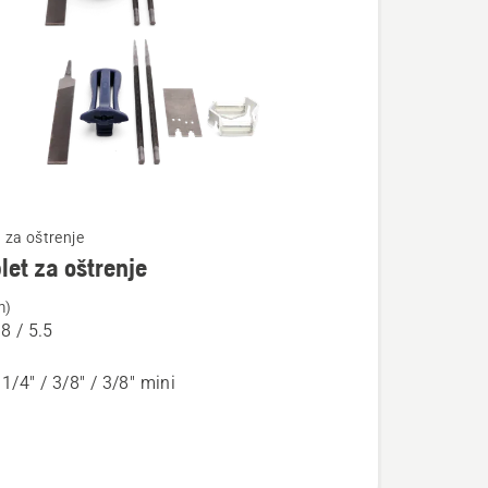
te
za oštrenje
et za oštrenje
m)
.8 / 5.5
 1/4" / 3/8" / 3/8" mini