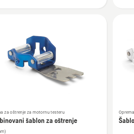
jte
Pogledaj
a za oštrenje za motornu testeru
Oprema 
više
inovani šablon za oštrenje
Šablo
detalja
mm)
o