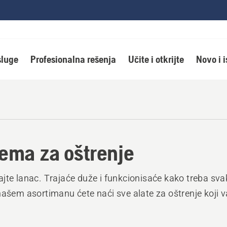
luge
Profesionalna rešenja
Učite i otkrijte
Novo i 
ema za oštrenje
jte lanac. Trajaće duže i funkcionisaće kako treba sva
našem asortimanu ćete naći sve alate za oštrenje koji 
.