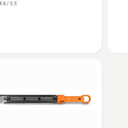
4.8 / 5.5
ovani
Šablon
za
oštrenje
e