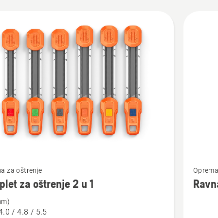
jte
vode
jte
Pogledaj
a za oštrenje
Oprema 
više
let za oštrenje 2 u 1
Ravna
detalja
mm)
o
4.0 / 4.8 / 5.5