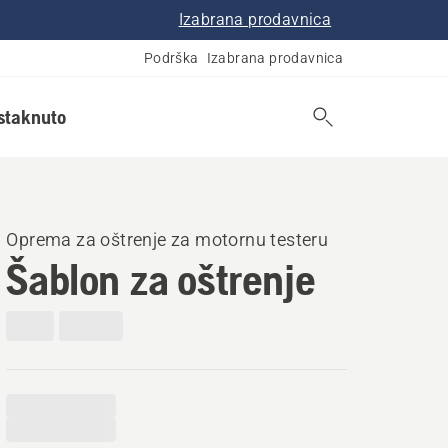
Izabrana prodavnica
Podrška
Izabrana prodavnica
istaknuto
Oprema za oštrenje za motornu testeru
Šablon za oštrenje