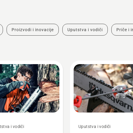
Proizvodi i inovacije
Uputstva i vodiči
Priče i 
stva i vodiči
Uputstva i vodiči