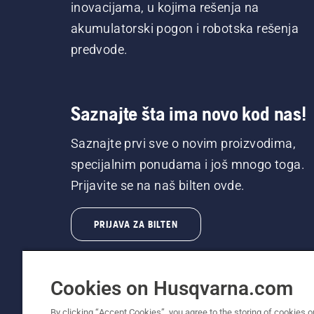
inovacijama, u kojima rešenja na
akumulatorski pogon i robotska rešenja
predvode.
Saznajte šta ima novo kod nas!
Saznajte prvi sve o novim proizvodima,
specijalnim ponudama i još mnogo toga.
Prijavite se na naš bilten ovde.
PRIJAVA ZA BILTEN
Cookies on Husqvarna.com
By clicking “Accept Cookies”, you agree to the storing of cookies o