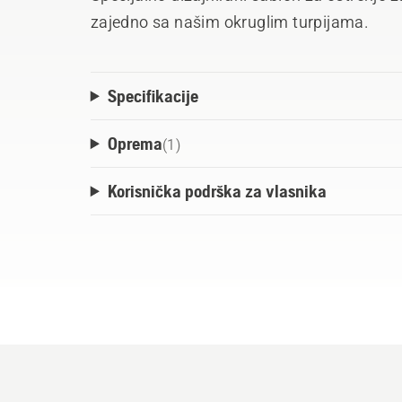
zajedno sa našim okruglim turpijama.
Specifikacije
Oprema
(
1
)
Korisnička podrška za vlasnika