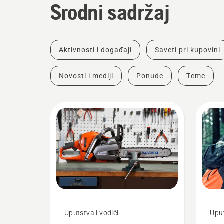
Srodni sadržaj
Aktivnosti i događaji
Saveti pri kupovini
Novosti i mediji
Ponude
Teme
Uputstva i vodiči
Uput