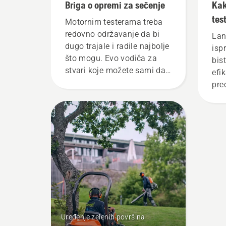
Briga o opremi za sečenje
Kak
tes
Motornim testerama treba
redovno održavanje da bi
Lan
dugo trajale i radile najbolje
isp
što mogu. Evo vodiča za
bis
stvari koje možete sami da
efi
obavite.
pre
za 
odr
sta
Uređenje zelenih površina