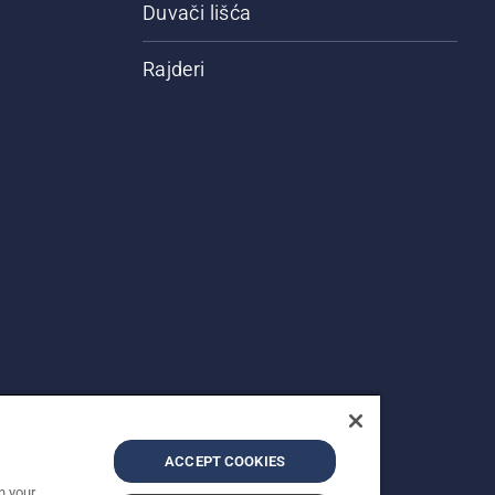
Duvači lišća
Rajderi
ACCEPT COOKIES
n your