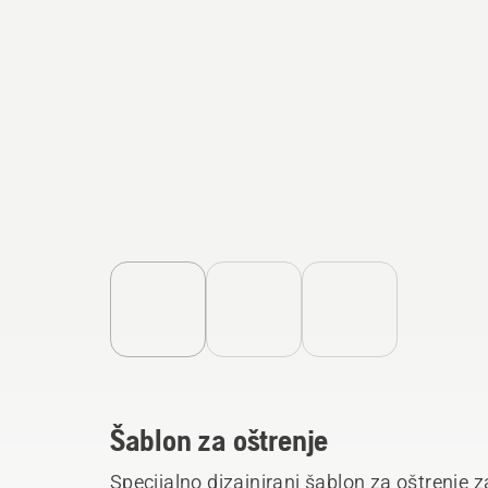
Šablon za oštrenje
Specijalno dizajnirani šablon za oštrenje z