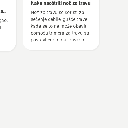
Kako naoštriti nož za travu
ca
Nož za travu se koristi za
sečenje deblje, gušće trave
gao,
kada se to ne može obaviti
u
pomoću trimera za travu sa
postavljenom najlonskom
trimi niti. Nož za travu lako
seče deblju travu za brže i
efikasnije košenje.
Pogledajte ovaj kratak
video-zapis o tome kako
naoštriti i održavati nož za
travu.