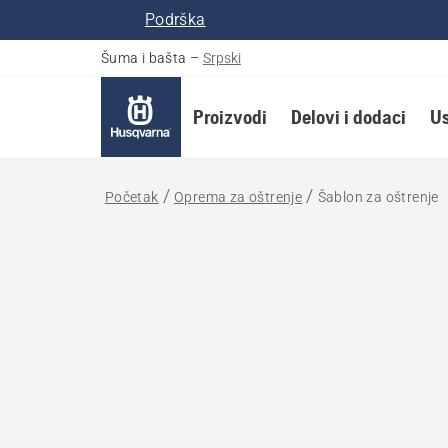
Podrška
Šuma i bašta
–
Srpski
Proizvodi
Delovi i dodaci
Us
Početak
Oprema za oštrenje
Šablon za oštrenje