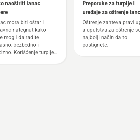
o naoštriti lanac
Preporuke za turpije i
tere
uređaje za oštrenje lan
testere
ac mora biti oštar i
Oštrenje zahteva pravi u
ravno nategnut kako
a uputstva za oštrenje s
te mogli da radite
najbolji način da to
kasno, bezbedno i
postignete.
cizno. Korišćenje turpije
oštrenje olakšava
žavanje lanca u dobrom
nju.