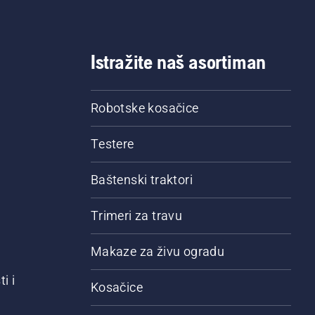
Istražite naš asortiman
Robotske kosačice
Testere
Baštenski traktori
Trimeri za travu
Makaze za živu ogradu
i i
Kosačice