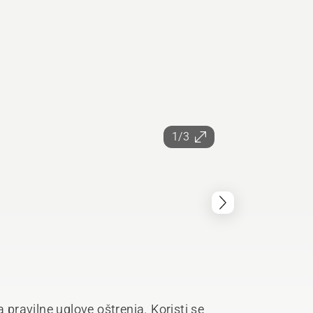
1/3
a pravilne uglove oštrenja. Koristi se