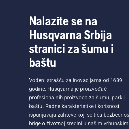
Nalazite se na
Husqvarna Srbija
stranici za šumu i
baštu
Vođeni strašću za inovacijama od 1689.
godine, Husqvarna je proizvođač
profesionalnih proizvoda za šumu, park i
baštu. Radne karakteristike i korisnost
ispunjavaju zahteve koji se tiču bezbednost
brige o životnoj sredini u našim vrhunskim