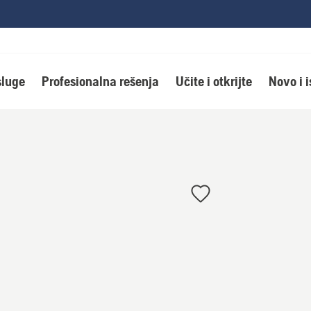
luge
Profesionalna rešenja
Učite i otkrijte
Novo i 