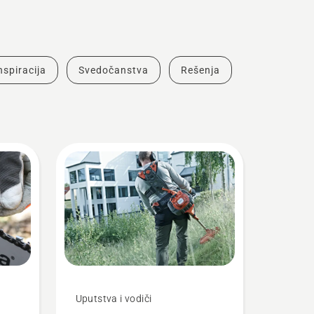
inspiracija
Svedočanstva
Rešenja
Uputstva i vodiči