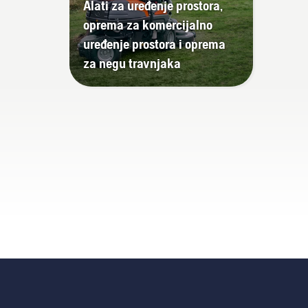
Alati za uređenje prostora,
oprema za komercijalno
uređenje prostora i oprema
za negu travnjaka