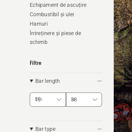
produ
Echipament de ascuțire
Combustibil și ulei
Hamuri
Întreținere și piese de
schimb
Filtre
Bar length
Din
la
Bar type