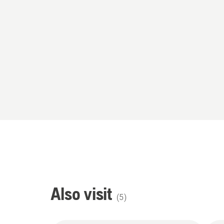
Also visit
(
5
)