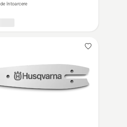
 de întoarcere
8
ăstrău