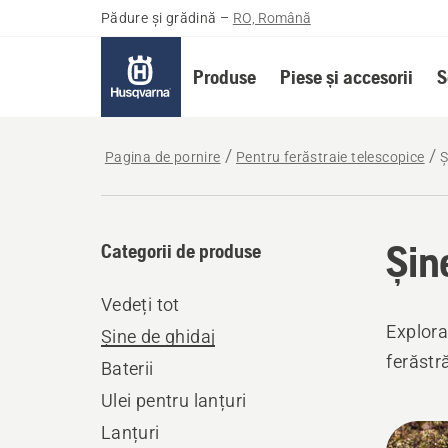
Pădure și grădină
–
RO, Română
Produse
Piese și accesorii
S
Pagina de pornire
Pentru ferăstraie telescopice
Ș
Șin
Categorii de produse
Vedeți tot
Explora
Șine de ghidaj
ferăstră
Baterii
Ulei pentru lanțuri
Toate
Lanțuri