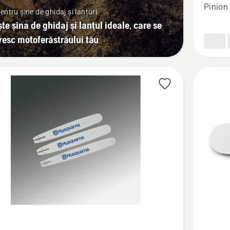
de
Pinion
entru șine de ghidaj și lanțuri
ghidaj
te șina de ghidaj și lanțul ideale, care se
1/4"
vesc motoferăstrăului tău
1.3 A31
pentru
motofer
de
elagaj
Vezi