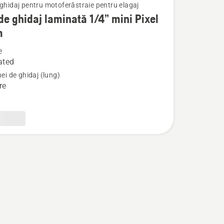
 ghidaj pentru motoferăstraie pentru elagaj
de ghidaj laminată 1/4” mini Pixel
m
e
ated
nei de ghidaj (lung)
re
ă