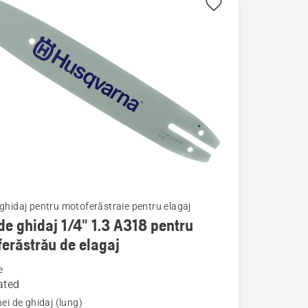
 ghidaj pentru motoferăstraie pentru elagaj
de ghidaj 1/4" 1.3 A318 pentru
erăstrău de elagaj
e
ated
nei de ghidaj (lung)