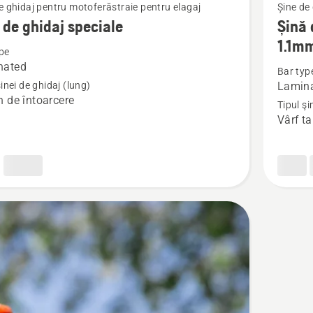
e ghidaj pentru motoferăstraie pentru elagaj
Șine de
mai
 de ghidaj speciale
Șină 
multe
1.1m
pe
detalii
nated
Bar typ
despre
şinei de ghidaj (lung)
Lamin
Șină
n de întoarcere
Tipul şi
de
Vârf ta
ghidaj
e
laminat
1/4”
mini
Pixel
1.1mm