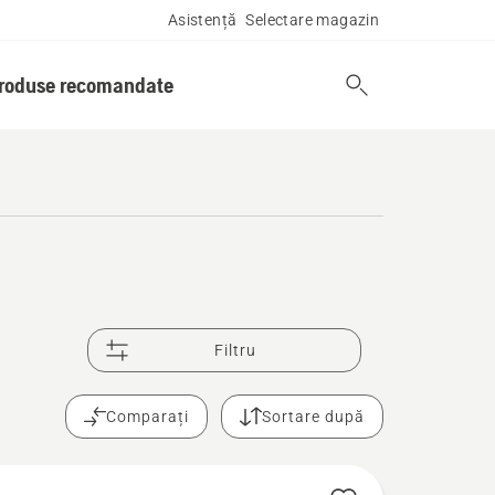
Asistență
Selectare magazin
produse recomandate
Filtru
Comparați
Sortare după