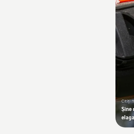
Citiți
Șine 
elaga