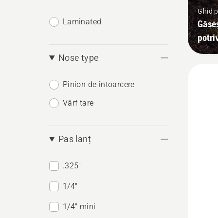
Ghid p
Laminated
Găseș
potri
Nose type
Pinion de întoarcere
Vârf tare
Pas lanț
.325"
1/4"
1/4" mini
Vezi