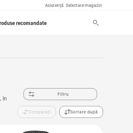
Asistență
Selectare magazin
produse recomandate
Filtru
 în
Comparați
Sortare după