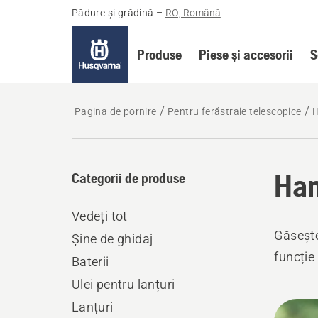
Pădure și grădină
–
RO, Română
Produse
Piese și accesorii
S
Pagina de pornire
Pentru ferăstraie telescopice
Ham
Categorii de produse
Vedeți tot
Găsește
Șine de ghidaj
funcție
Baterii
Ulei pentru lanțuri
Toate
Lanțuri