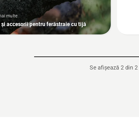
Diagona
 mai multe
 și accesorii pentru ferăstraie cu tijă
Se afișează 2 din 2