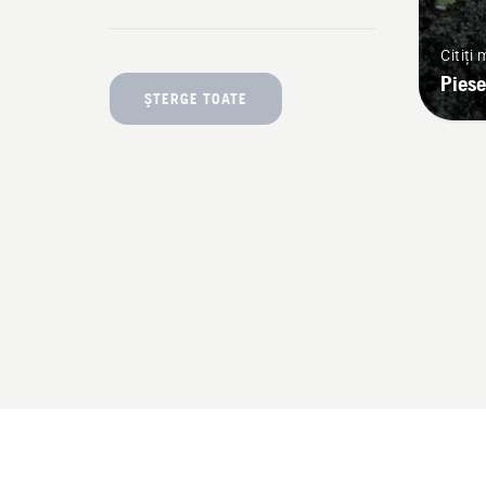
Citiți
Piese
ŞTERGE TOATE