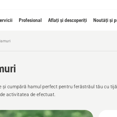
ervicii
Profesional
Aflați și descoperiți
Noutăți și 
Hamuri
uri
 și cumpără hamul perfect pentru ferăstrăul tău cu tijă,
 de activitatea de efectuat.