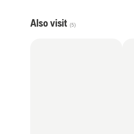
Also visit
(
5
)