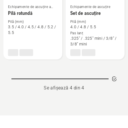
Echipamente de ascuțire a
Echipamente de ascuțire
Vezi
Vezi
motoferăstraielor pentru
Pilă rotundă
Set de ascuțire
elagaj
mai
mai
Pilă (mm)
Pilă (mm)
multe
multe
3.5 / 4.0 / 4.5 / 4.8 / 5.2 /
4.0 / 4.8 / 5.5
detalii
detalii
5.5
Pas lanț
despre
despre
.325" / .325" mini / 3/8" /
3/8" mini
Pilă
Set
rotundă
de
ascuțire
Se afișează 4 din 4