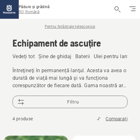
Pădure și grădină
RO, Română
Pentru ferăstraie telescopice
Echipament de ascuțire
Vedeți tot
Șine de ghidaj
Baterii
Ulei pentru lanțuri
Întreţineţi în permanență lanţul. Acesta va avea o
durată de viaţă mai lungă şi va funcţiona
corespunzător de fiecare dată. Gama noastră are
uneltele necesare.
Filtru
4 produse
Comparați
Toate