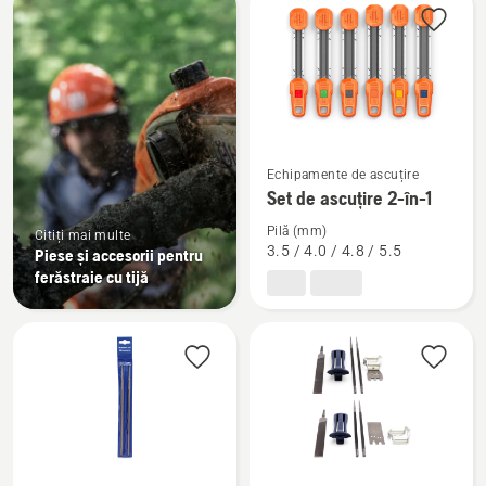
produsele
Vezi
Echipamente de ascuțire
mai
Set de ascuțire 2-în-1
multe
Pilă (mm)
detalii
Citiți mai multe
3.5 / 4.0 / 4.8 / 5.5
Piese și accesorii pentru
despre
ferăstraie cu tijă
Set
de
ascuțire
2-
în-
1