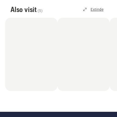
Also visit
Extinde
(
5
)