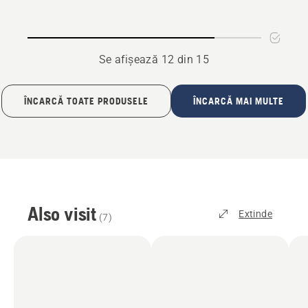
aer
combustibil
Se afișează 12 din 15
ÎNCARCĂ TOATE PRODUSELE
ÎNCARCĂ MAI MULTE
Also visit
Extinde
(
7
)