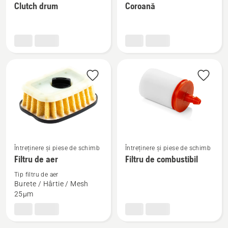
motoferăstraie
motoferăstraie
Clutch drum
Coroană
multe
multe
detalii
detalii
despre
despre
Clutch
Coroană
drum
Vezi
Vezi
Întreținere și piese de schimb
Întreținere și piese de schimb
mai
mai
Filtru de aer
Filtru de combustibil
multe
multe
Tip filtru de aer
detalii
detalii
Burete / Hârtie / Mesh
despre
despre
25µm
Filtru
Filtru
de
de