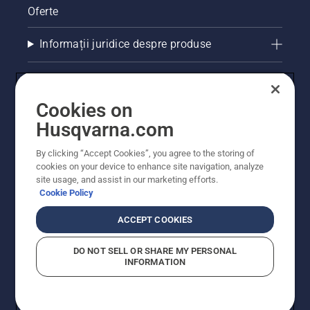
Oferte
Informații juridice despre produse
Alte site-uri Husqvarna
Cookies on
Husqvarna.com
By clicking “Accept Cookies”, you agree to the storing of
cookies on your device to enhance site navigation, analyze
site usage, and assist in our marketing efforts.
Cookie Policy
ACCEPT COOKIES
© Husqvarna AB (publ). Toate drepturile rezervate.
Prețurile prezentate includ TVA și sunt prețuri
DO NOT SELL OR SHARE MY PERSONAL
recomandate pentru comercializarea cu amănuntul.
INFORMATION
Husqvarna își rezervă dreptul de a face modificări în
structura de prețuri. Promoțiile se desfășoară în limita
stocului disponibil.
Politica privind modulele cookie
Condiții de utilizare