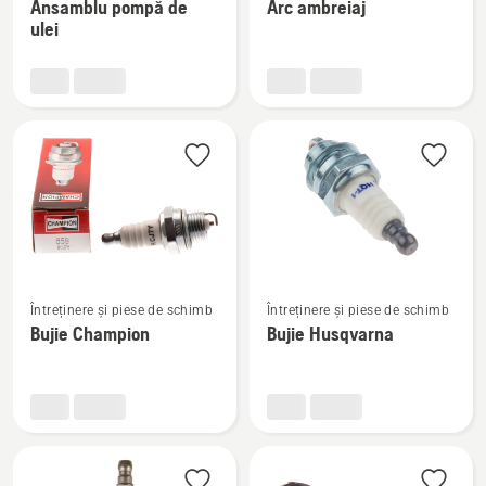
motoferăstraie
motoferăstraie
Ansamblu pompă de
Arc ambreiaj
multe
multe
ulei
detalii
detalii
despre
despre
Ansamblu
Arc
pompă
ambreiaj
de
ulei
Vezi
Vezi
Întreținere și piese de schimb
Întreținere și piese de schimb
mai
mai
Bujie Champion
Bujie Husqvarna
multe
multe
detalii
detalii
despre
despre
Bujie
Bujie
Champion
Husqvarna