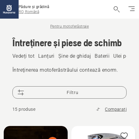
Pădure și grădină
RO, Română
Pentru motoferăstraie
Întreținere și piese de schimb
Vedeți tot
Lanțuri
Șine de ghidaj
Baterii
Ulei pentru
Întreţinerea motoferăstrăului contează enorm.
Filtru
15 produse
Comparați
Toate
produsele