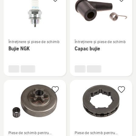
Vezi
Vezi
Întreținere și piese de schimb
Întreținere și piese de schimb
mai
mai
Bujie NGK
Capac bujie
multe
multe
detalii
detalii
despre
despre
Bujie
Capac
NGK
bujie
Vezi
Vezi
Piese de schimb pentru
Piese de schimb pentru
mai
mai