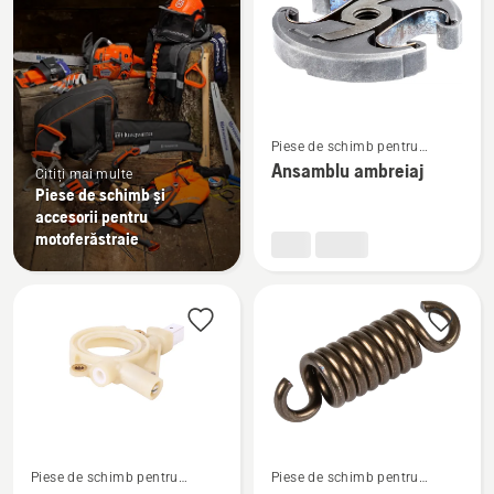
Vezi
Piese de schimb pentru
mai
motoferăstraie
Ansamblu ambreiaj
Citiți mai multe
multe
Piese de schimb şi
detalii
accesorii pentru
despre
motoferăstraie
Ansamblu
ambreiaj
Vezi
Vezi
Piese de schimb pentru
Piese de schimb pentru
mai
mai