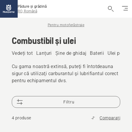
Pădure și grădină
RO, Română
Pentru motoferăstraie
Combustibil și ulei
Vedeți tot
Lanțuri
Șine de ghidaj
Baterii
Ulei pentru
Cu gama noastră extinsă, puteţi fi întotdeauna
sigur că utilizaţi carburantul şi lubrifiantul corect
pentru echipamentul dvs.
Filtru
4 produse
Comparați