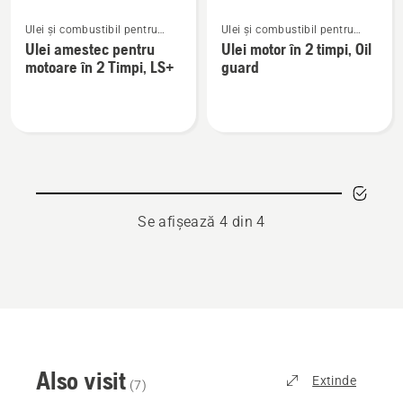
Vezi
Vezi
Ulei și combustibil pentru
Ulei și combustibil pentru
mai
mai
motoare în 2 timpi
motoare în 2 timpi
Ulei amestec pentru
Ulei motor în 2 timpi, Oil
multe
multe
motoare în 2 Timpi, LS+
guard
detalii
detalii
despre
despre
Ulei
Ulei
amestec
motor
pentru
în
motoare
2
în
timpi,
Se afișează 4 din 4
2
Oil
Timpi,
guard
LS+
Also visit
Extinde
(
7
)