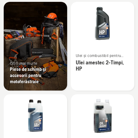
Toate
produsele
Vezi
Ulei și combustibil pentru
mai
motoare în 2 timpi
Ulei amestec 2-Timpi,
Citiți mai multe
multe
HP
Piese de schimb şi
detalii
accesorii pentru
despre
motoferăstraie
Ulei
amestec
2-
Timpi,
HP