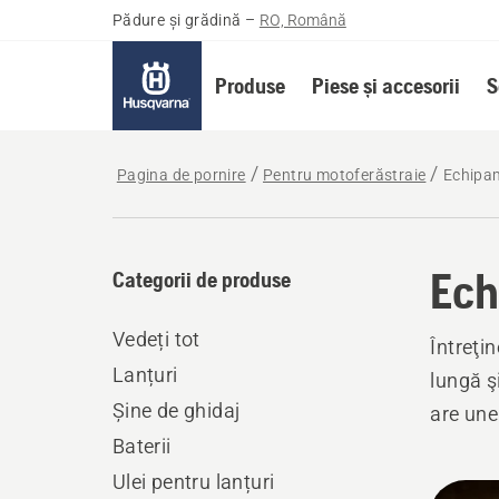
Pădure și grădină
–
RO, Română
Produse
Piese și accesorii
S
Pagina de pornire
Pentru motoferăstraie
Echipam
Ech
Categorii de produse
Vedeți tot
Întreţi
Lanțuri
lungă ş
Șine de ghidaj
are une
Baterii
Ulei pentru lanțuri
Toate