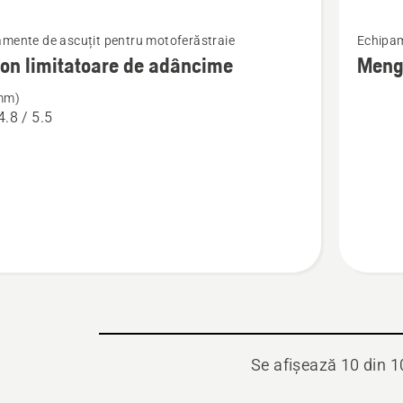
Vezi
mente de ascuțit pentru motoferăstraie
Echipam
mai
on limitatoare de adâncime
Meng
multe
(mm)
detalii
4.8 / 5.5
despre
Menghi
oare
me
Se afișează 10 din 1