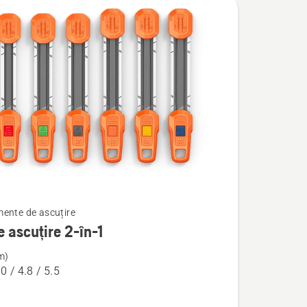
ente de ascuțire
e ascuțire 2-în-1
m)
.0 / 4.8 / 5.5