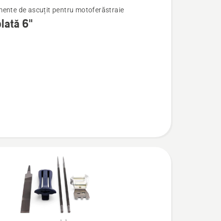
ente de ascuțit pentru motoferăstraie
plată 6"