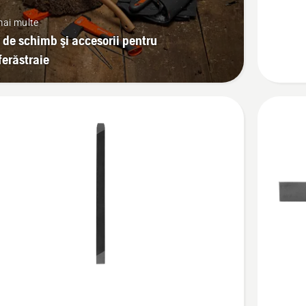
de
 mai multe
ascuțire
 de schimb şi accesorii pentru
2-
erăstraie
în-
1
Vezi