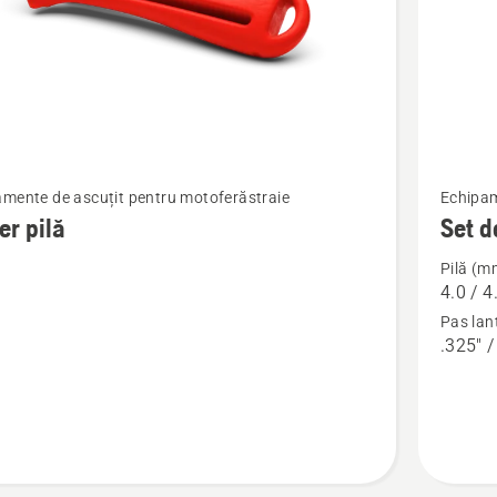
Vezi
mente de ascuțit pentru motoferăstraie
Echipam
mai
r pilă
Set d
multe
Pilă (m
detalii
4.0 / 4
despre
Pas lan
Set
.325" /
de
ascuțire