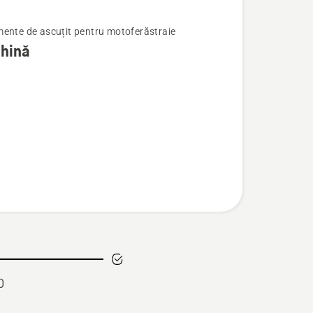
ente de ascuțit pentru motoferăstraie
hină
nă
0