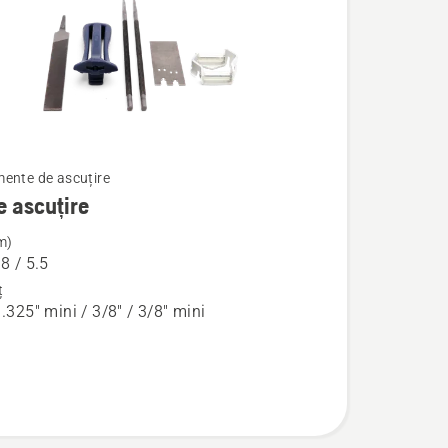
ente de ascuțire
e ascuțire
m)
.8 / 5.5
ț
 .325" mini / 3/8" / 3/8" mini