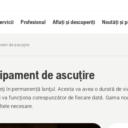
ervicii
Profesional
Aflați și descoperiți
Noutăți și 
ent de ascuțire
ipament de ascuțire
neţi în permanență lanţul. Acesta va avea o durată de v
i va funcţiona corespunzător de fiecare dată. Gama no
ltele necesare.