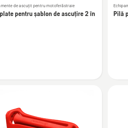
mente de ascuțit pentru motoferăstraie
Echipam
mai
 plate pentru șablon de ascuțire 2 în
Pilă 
multe
detalii
despre
Pilă
plată
6"
e