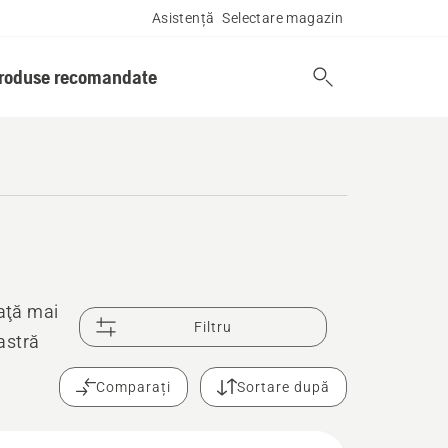
Asistență
Selectare magazin
produse recomandate
iaţă mai
Filtru
astră
Comparați
Sortare după