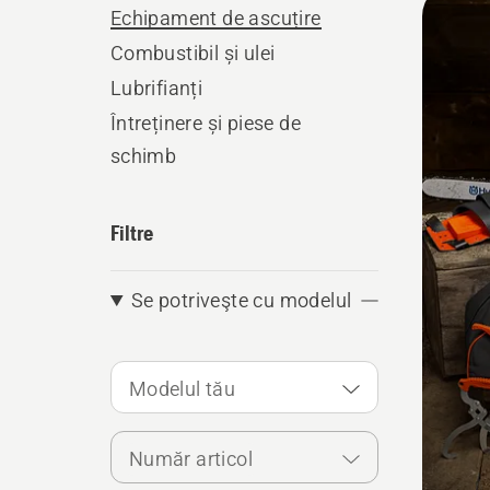
Echipament de ascuțire
produ
Combustibil și ulei
Lubrifianți
Întreținere și piese de
schimb
Filtre
Se potriveşte cu modelul
Modelul tău
Număr articol