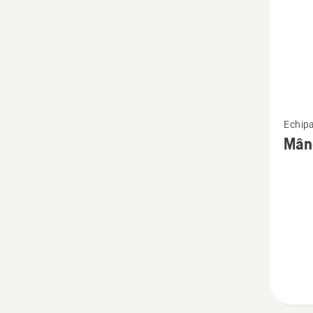
Vezi
Echipa
mai
Mâne
multe
detalii
despre
Mâner
pilă