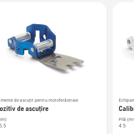
Vezi
mente de ascuțit pentru motoferăstraie
Echipam
mai
ozitiv de ascuțire
Calib
multe
(mm)
Pilă (m
detalii
5.5
4.5
despre