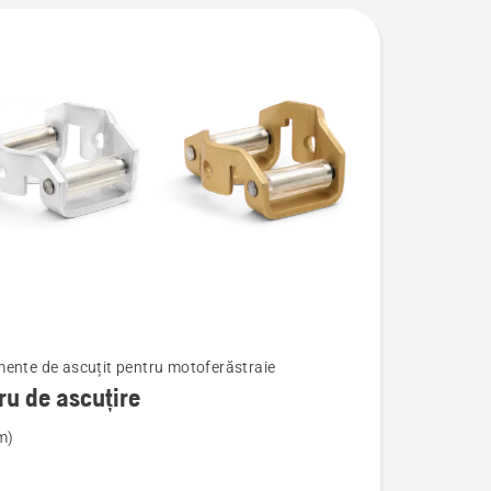
ente de ascuțit pentru motoferăstraie
ru de ascuțire
m)