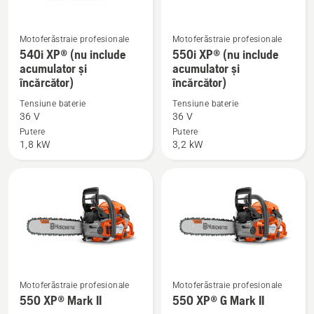
Motoferăstraie profesionale
Motoferăstraie profesionale
Vezi
Vezi
540i XP® (nu include
550i XP® (nu include
mai
mai
acumulator și
acumulator și
încărcător)
încărcător)
multe
multe
detalii
detalii
Tensiune baterie
Tensiune baterie
despre
despre
36 V
36 V
540i
550i
Putere
Putere
1,8 kW
3,2 kW
XP®
XP®
(nu
(nu
include
include
acumulator
acumulator
și
și
încărcător)
încărcător)
Vezi
Vezi
Motoferăstraie profesionale
Motoferăstraie profesionale
mai
mai
550 XP® Mark II
550 XP® G Mark II