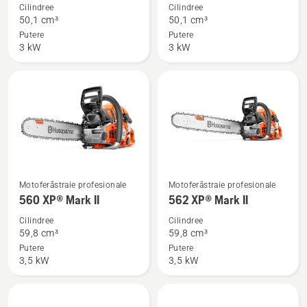
multe
multe
Cilindree
Cilindree
detalii
detalii
50,1 cm³
50,1 cm³
despre
despre
Putere
Putere
3 kW
3 kW
550 XP®
550 XP®
Mark
G
II
Mark
II
Vezi
Vezi
Motoferăstraie profesionale
Motoferăstraie profesionale
mai
mai
560 XP® Mark II
562 XP® Mark II
multe
multe
Cilindree
Cilindree
detalii
detalii
59,8 cm³
59,8 cm³
despre
despre
Putere
Putere
3,5 kW
3,5 kW
560 XP®
562 XP®
Mark
Mark
II
II