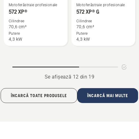
Vezi
Vezi
Motoferăstraie profesionale
Motoferăstraie profesionale
mai
mai
572 XP®
572 XP® G
multe
multe
Cilindree
Cilindree
detalii
detalii
70,6 cm³
70,6 cm³
despre
despre
Putere
Putere
4,3 kW
4,3 kW
572 XP®
572 XP®
G
Se afișează 12 din 19
ÎNCARCĂ TOATE PRODUSELE
ÎNCARCĂ MAI MULTE