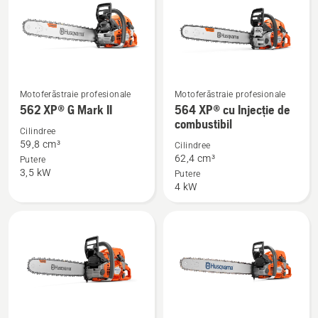
Motoferăstraie profesionale
Motoferăstraie profesionale
Vezi
Vezi
562 XP® G Mark II
564 XP® cu Injecție de
mai
mai
combustibil
multe
multe
Cilindree
59,8 cm³
Cilindree
detalii
detalii
62,4 cm³
Putere
despre
despre
3,5 kW
Putere
562 XP®
564 XP®
4 kW
G
cu
Mark
Injecție
II
de
combustibil