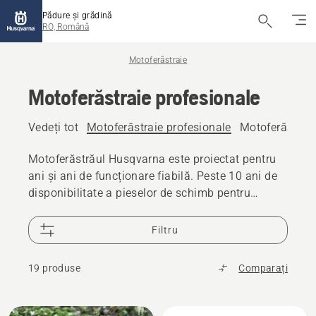
Pădure și grădină
RO, Română
Motoferăstraie
Motoferăstraie profesionale
Vedeți tot
Motoferăstraie profesionale
Motoferăstrai
Motoferăstrăul Husqvarna este proiectat pentru
ani și ani de funcționare fiabilă. Peste 10 ani de
disponibilitate a pieselor de schimb pentru
motoferăstrău și 25.000 de revânzători la nivel
mondial disponibili pentru asistență.
Filtru
19 produse
Comparați
Toate