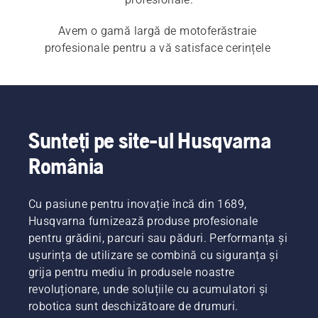
Avem o gamă largă de motoferăstraie 
profesionale pentru a vă satisface cerințele 
specifice. Aceasta este cea mai bună alegere 
pentru putere ridicată și durabilitate pentru orice 
provocare profesională. Consultați toată gama 
noastră de 
motoferăstraie
 , precum și 
motoferăstraiele de îngrijire a arborilor
.
Sunteți pe site-ul Husqvarna
România
Cu pasiune pentru inovație încă din 1689,
Husqvarna furnizează produse profesionale
pentru grădini, parcuri sau păduri. Performanța și
ușurința de utilizare se combină cu siguranța și
grija pentru mediu în produsele noastre
revoluționare, unde soluțiile cu acumulatori și
robotica sunt deschizătoare de drumuri.