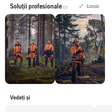
Soluții profesionale
Extinde
(
2
)
Vedeți și