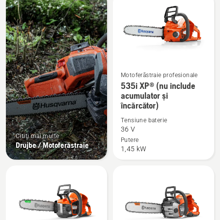
produsele
Motoferăstraie profesionale
Vezi
535i XP® (nu include
mai
acumulator și
încărcător)
multe
detalii
Tensiune baterie
despre
36 V
Citiți mai multe
535i
Putere
Drujbe / Motoferăstraie
1,45 kW
XP®
(nu
include
acumulator
și
încărcător)