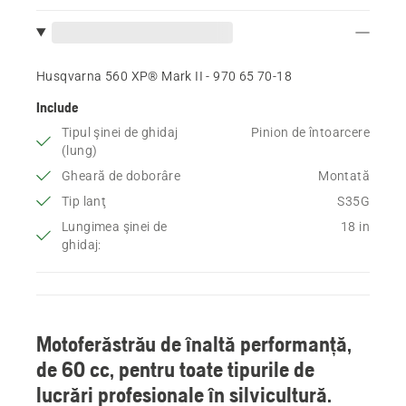
Husqvarna 560 XP® Mark II - 970 65 70‑18
Include
Tipul şinei de ghidaj
Pinion de întoarcere
(lung)
Gheară de doborâre
Montată
Tip lanţ
S35G
Lungimea şinei de
18 in
ghidaj:
Motoferăstrău de înaltă performanță,
de 60 cc, pentru toate tipurile de
lucrări profesionale în silvicultură.