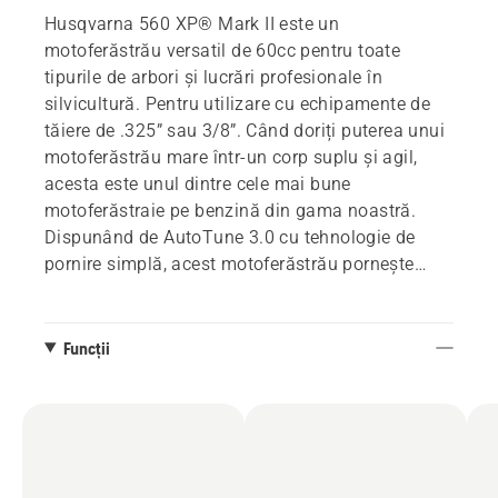
Husqvarna 560 XP® Mark II este un
motoferăstrău versatil de 60cc pentru toate
tipurile de arbori și lucrări profesionale în
silvicultură. Pentru utilizare cu echipamente de
tăiere de .325” sau 3/8”. Când doriți puterea unui
motoferăstrău mare într-un corp suplu și agil,
acesta este unul dintre cele mai bune
motoferăstraie pe benzină din gama noastră.
Dispunând de AutoTune 3.0 cu tehnologie de
pornire simplă, acest motoferăstrău pornește
întotdeauna cu ușurință și funcționează optim în
toate condițiile. Motorul X-Torq® de 60 cc, cu
turații mari, este ideal pentru doborârea, cepuirea
Funcții
și secționarea lemnului de esență tare și a
coniferelor mari.