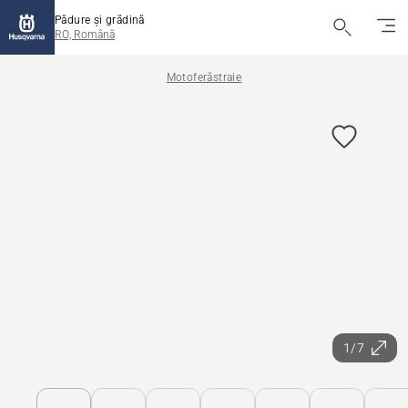
Pădure și grădină
RO, Română
Motoferăstraie
1/7