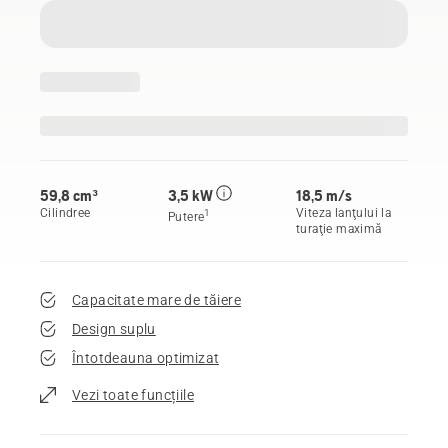
59,8 cm³
3,5 kW
18,5 m/s
Cilindree
Viteza lanţului la
1
Putere
turaţie maximă
Capacitate mare de tăiere
Design suplu
Întotdeauna optimizat
Vezi toate funcțiile