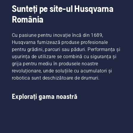
îmbunătățirile
Husqvarna
nivelul
câteva
Sunteți pe site-ul Husqvarna
majore.
540 XP®
întrebări
vibrațiilor
Mark III
cu privire
la
România
și
la modul
nivelul
Husqvarna
în care îl
mâinilor.
T540
veți
Cu pasiune pentru inovație încă din 1689,
XP®
utiliza.
Husqvarna furnizează produse profesionale
Mark III.
Răspunsurile
pentru grădini, parcuri sau păduri. Performanța și
vă vor
ușurința de utilizare se combină cu siguranța și
ajuta să
alegeți
grija pentru mediu în produsele noastre
dimensiunea
revoluționare, unde soluțiile cu acumulatori și
potrivită
robotica sunt deschizătoare de drumuri.
și tipul
potrivit
de
Explorați gama noastră
motoferăstrău.