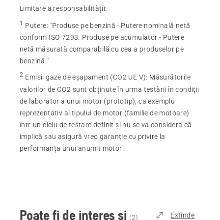
Limitare a responsabilității:
1
Putere
:
"Produse pe benzină - Putere nominală netă
conform ISO 7293. Produse pe acumulator - Putere
netă măsurată comparabilă cu cea a produselor pe
benzină."
2
Emisii gaze de eșapament (CO2 UE V)
:
Măsurătorile
valorilor de CO2 sunt obținute în urma testării în condiții
de laborator a unui motor (prototip), ca exemplu
reprezentativ al tipului de motor (familie de motoare)
într-un ciclu de testare definit și nu se va considera că
implică sau asigură vreo garanție cu privire la
performanța unui anumit motor.
Poate fi de interes și
Extinde
(
2
)