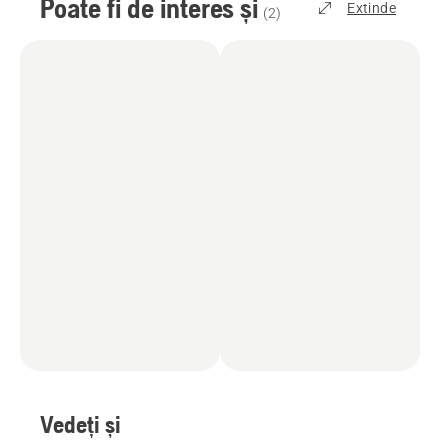
Poate fi de interes și
Extinde
(
2
)
Vedeți și