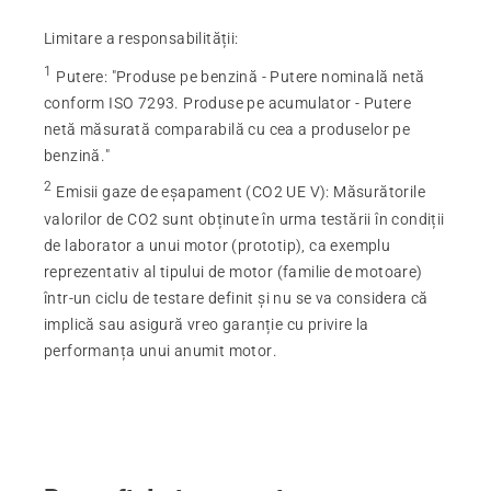
Limitare a responsabilității:
1
Putere
:
"Produse pe benzină - Putere nominală netă
conform ISO 7293. Produse pe acumulator - Putere
netă măsurată comparabilă cu cea a produselor pe
benzină."
2
Emisii gaze de eșapament (CO2 UE V)
:
Măsurătorile
valorilor de CO2 sunt obținute în urma testării în condiții
de laborator a unui motor (prototip), ca exemplu
reprezentativ al tipului de motor (familie de motoare)
într-un ciclu de testare definit și nu se va considera că
implică sau asigură vreo garanție cu privire la
performanța unui anumit motor.