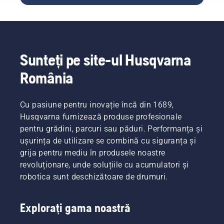
benzină:
motoferăstraie
Ne
Husqvarna
(drujbe)
ajută
540 XP®
sau, cel
Mark III
să
puţin,
și
economisim
extrem
Husqvarna
Sunteți pe site-ul Husqvarna
de
bani și
T540
frecvent
timp, în
XP®
România
căutată
plus
Mark III.
pe
reduc
Google.
nivelul
Cu pasiune pentru inovație încă din 1689,
În acest
ghid am
vibrațiilor
Husqvarna furnizează produse profesionale
adunat
la
pentru grădini, parcuri sau păduri. Performanța și
câteva
nivelul
ușurința de utilizare se combină cu siguranța și
dintre
mâinilor.
grija pentru mediu în produsele noastre
cele mai
revoluționare, unde soluțiile cu acumulatori și
bune
sfaturi
robotica sunt deschizătoare de drumuri.
pentru
pregătirea
Explorați gama noastră
unei
drujbe