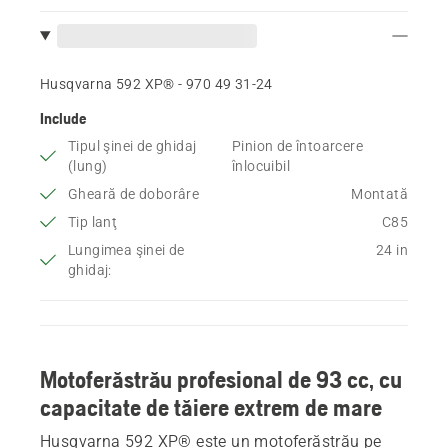
Husqvarna 592 XP® - 970 49 31‑24
Include
Tipul şinei de ghidaj
Pinion de întoarcere
(lung)
înlocuibil
Gheară de doborâre
Montată
Tip lanţ
C85
Lungimea şinei de
24 in
ghidaj:
Motoferăstrău profesional de 93 cc, cu
capacitate de tăiere extrem de mare
Husqvarna 592 XP® este un motoferăstrău pe