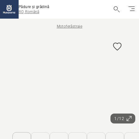
Pădure și grădină
RO, Română
Motoferăstraie
1/12