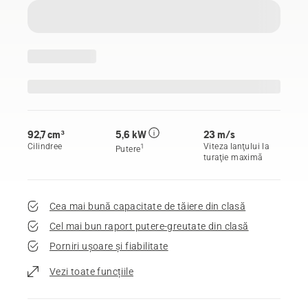
92,7 cm³
5,6 kW
23 m/s
Cilindree
Viteza lanţului la
1
Putere
turaţie maximă
Cea mai bună capacitate de tăiere din clasă
Cel mai bun raport putere-greutate din clasă
Porniri ușoare și fiabilitate
Vezi toate funcțiile