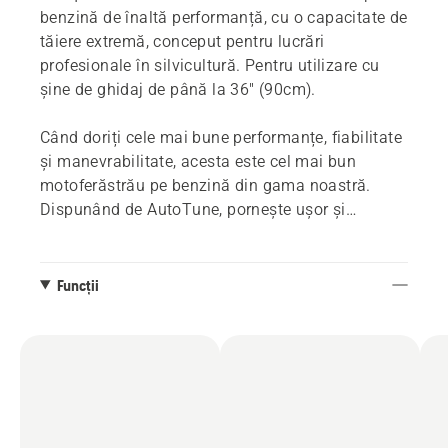
benzină de înaltă performanță, cu o capacitate de
tăiere extremă, conceput pentru lucrări
profesionale în silvicultură. Pentru utilizare cu
șine de ghidaj de până la 36" (90cm).
Când doriți cele mai bune performanțe, fiabilitate
și manevrabilitate, acesta este cel mai bun
motoferăstrău pe benzină din gama noastră.
Dispunând de AutoTune, pornește ușor și
funcționează optim în toate condițiile. Motorul X-
Torq® puternic de 93 cc în combinație cu
lanțurile X-Cut® oferă cea mai bună capacitate
Funcții
de tăiere din clasă. Livrat cu șină de ghidaj X-
Tough™ sau X-Tough™ Light.