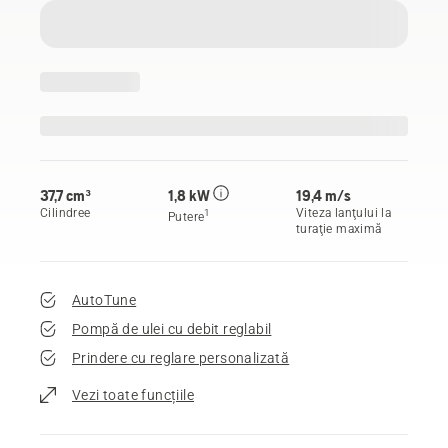
37,7 cm³
1,8 kW
19,4 m/s
Cilindree
Viteza lanţului la
1
Putere
turaţie maximă
AutoTune
Pompă de ulei cu debit reglabil
Prindere cu reglare personalizată
Vezi toate funcțiile