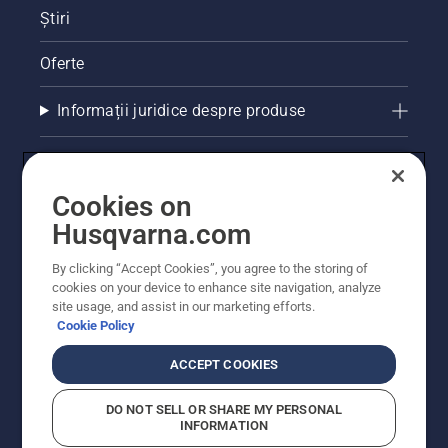
Știri
Oferte
Informații juridice despre produse
Alte site-uri Husqvarna
Cookies on
Husqvarna.com
By clicking “Accept Cookies”, you agree to the storing of
cookies on your device to enhance site navigation, analyze
site usage, and assist in our marketing efforts.
Cookie Policy
ACCEPT COOKIES
© Husqvarna AB (publ). Toate drepturile rezervate.
Prețurile prezentate includ TVA și sunt prețuri
DO NOT SELL OR SHARE MY PERSONAL
recomandate pentru comercializarea cu amănuntul.
INFORMATION
Husqvarna își rezervă dreptul de a face modificări în