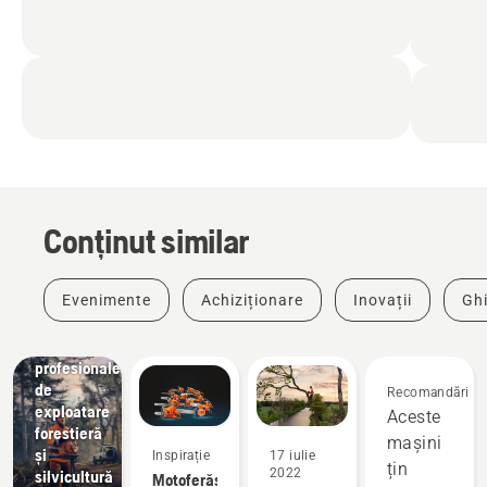
Conținut similar
Evenimente
Achiziționare
Inovații
Ghi
Soluții
Echipamente
profesionale
de
Recomandări
exploatare
Aceste
forestieră
mașini
și
Inspirație
17 iulie
țin
2022
silvicultură
Motoferăstraie