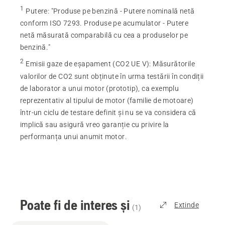
1
Putere
:
"Produse pe benzină - Putere nominală netă
conform ISO 7293. Produse pe acumulator - Putere
netă măsurată comparabilă cu cea a produselor pe
benzină."
2
Emisii gaze de eșapament (CO2 UE V)
:
Măsurătorile
valorilor de CO2 sunt obținute în urma testării în condiții
de laborator a unui motor (prototip), ca exemplu
reprezentativ al tipului de motor (familie de motoare)
într-un ciclu de testare definit și nu se va considera că
implică sau asigură vreo garanție cu privire la
performanța unui anumit motor.
Poate fi de interes și
Extinde
(
1
)