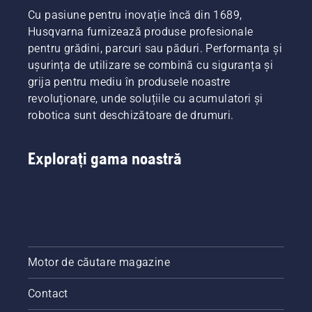
veți
trec în
Cu pasiune pentru inovație încă din 1689,
utiliza.
revistă
Husqvarna furnizează produse profesionale
Răspunsurile
unele
pentru grădini, parcuri sau păduri. Performanța și
vă vor
dintre
ușurința de utilizare se combină cu siguranța și
ajuta să
îmbunătățirile
alegeți
majore.
grija pentru mediu în produsele noastre
dimensiunea
revoluționare, unde soluțiile cu acumulatori și
potrivită
robotica sunt deschizătoare de drumuri.
și tipul
potrivit
de
Explorați gama noastră
motoferăstrău.
Motor de căutare magazine
Contact