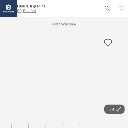
Pădure și grădină
RO, Română
Motoferăstraie
1/4