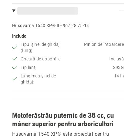
Husqvarna T540 XP® II - 967 28 75‑14
Include
Tipul şinei de ghidaj
Pinion de întoarcere
(lung)
Gheară de doborâre
Inclusă
Tip lanţ
S93G
Lungimea şinei de
14 in
ghidaj:
Motoferăstrău puternic de 38 cc, cu
mâner superior pentru arboricultori
Husqvarna T540 XP® este proiectat pentru