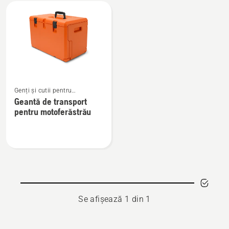
Toate
produsele
Vezi
Genți și cutii pentru
mai
motoferăstraie
Geantă de transport
multe
pentru motoferăstrău
detalii
despre
Geantă
de
transport
pentru
motoferăstrău
Se afișează 1 din 1