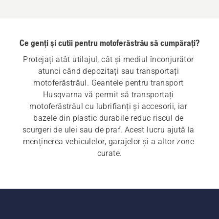
Ce genți și cutii pentru motoferăstrău să cumpărați?
Protejați atât utilajul, cât și mediul înconjurător 
atunci când depozitați sau transportați 
motoferăstrăul. Geantele pentru transport 
Husqvarna vă permit să transportați 
motoferăstrăul cu lubrifianți și accesorii, iar 
bazele din plastic durabile reduc riscul de 
scurgeri de ulei sau de praf. Acest lucru ajută la 
menținerea vehiculelor, garajelor și a altor zone 
curate.