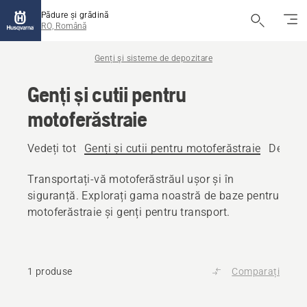
Pădure și grădină
RO, Română
Genți şi sisteme de depozitare
Genți și cutii pentru
motoferăstraie
Vedeți tot
Genți și cutii pentru motoferăstraie
Depozi
Transportați-vă motoferăstrăul ușor și în
siguranță. Explorați gama noastră de baze pentru
motoferăstraie și genți pentru transport.
1 produse
Comparați