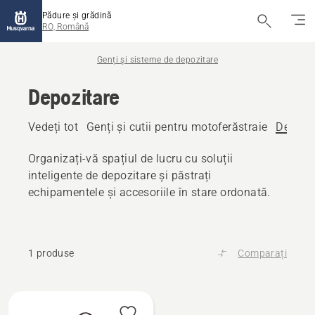
Pădure și grădină
RO, Română
Genți şi sisteme de depozitare
Depozitare
Vedeți tot
Genți și cutii pentru motoferăstraie
Depozi
Organizați-vă spațiul de lucru cu soluții
inteligente de depozitare și păstrați
echipamentele și accesoriile în stare ordonată.
1 produse
Comparați
Toate