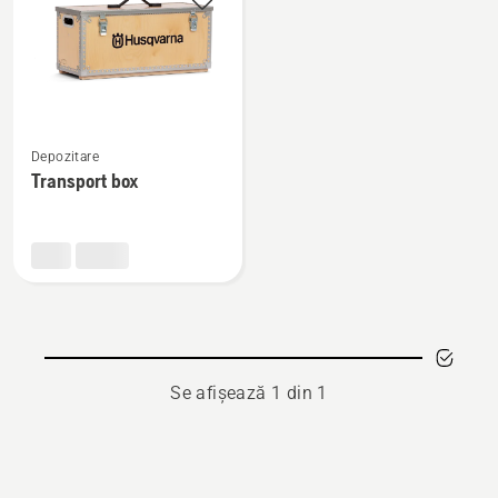
produsele
Vezi
Depozitare
mai
Transport box
multe
detalii
despre
Transport
box
Se afișează 1 din 1