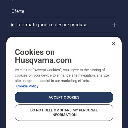
Oferte
Informații juridice despre produse
Alte site-uri Husqvarna
Cookies on
Husqvarna.com
By clicking “Accept Cookies”, you agree to the storing of
cookies on your device to enhance site navigation, analyze
site usage, and assist in our marketing efforts.
Cookie Policy
ACCEPT COOKIES
© Husqvarna AB (publ). Toate drepturile rezervate.
Prețurile prezentate includ TVA și sunt prețuri
DO NOT SELL OR SHARE MY PERSONAL
recomandate pentru comercializarea cu amănuntul.
INFORMATION
Husqvarna își rezervă dreptul de a face modificări în
structura de prețuri. Promoțiile se desfășoară în limita