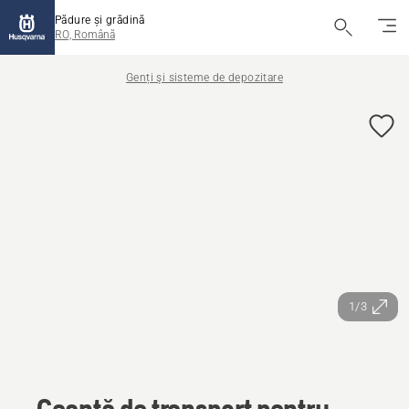
Pădure și grădină
RO, Română
Genți şi sisteme de depozitare
1/3
Geantă de transport pentru