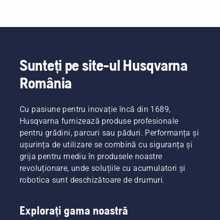
buni
profesioniști
din țările
lor în
domeniul
forestier
și al
Sunteți pe site-ul Husqvarna
îngrijirii
România
parcurilor.
Aceștia
formează
echipa
Cu pasiune pentru inovație încă din 1689,
H. Și
Husqvarna furnizează produse profesionale
sunt cei
pentru grădini, parcuri sau păduri. Performanța și
mai
ușurința de utilizare se combină cu siguranța și
exigenți
grija pentru mediu în produsele noastre
dintre
utilizatorii
revoluționare, unde soluțiile cu acumulatori și
noștri.
robotica sunt deschizătoare de drumuri.
Explorați gama noastră